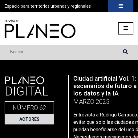
Espacio para territorios urbanos y regionales
Buscar...
PLANEO
Ciudad artificial Vol. 1
Portada
»
Planeo Hoy
»
Entrevista a Rodrigo Carrasco: «El d
escenarios de futuro a
DIGITAL
los datos y la IA
MARZO 2025
NÚMERO 62
Entrevista a Rodrigo Carrasco:
ACTORES
evitar que solo las ciudades 
puedan beneficiarse del uso d
Necesitamos mecanismos de 