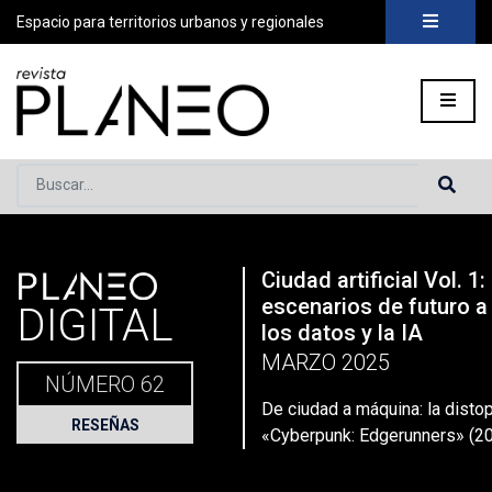
Espacio para territorios urbanos y regionales
Buscar...
PLANEO
Ciudad artificial Vol. 1
Portada
»
Planeo Hoy
»
De ciudad a máquina: la distopía urba
escenarios de futuro a
DIGITAL
los datos y la IA
MARZO 2025
NÚMERO 62
De ciudad a máquina: la distop
RESEÑAS
«Cyberpunk: Edgerunners» (2