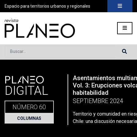
Espacio para territorios urbanos y regionales
Buscar...
PLANEO
Asentamientos multia
Portada
»
Planeo Hoy
»
Territorio y comunidad en riesgo volcá
Vol. 3: Erupciones volc
DIGITAL
habitabilidad
SEPTIEMBRE 2024
NÚMERO 60
Territorio y comunidad en rie
COLUMNAS
Chile: una discusión necesaria