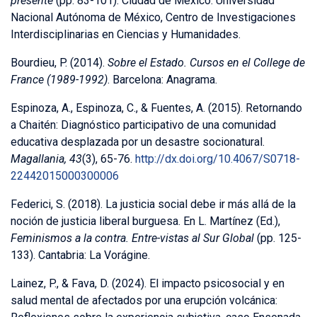
presente
(pp. 83-101). Ciudad de México: Universidad
Nacional Autónoma de México, Centro de Investigaciones
Interdisciplinarias en Ciencias y Humanidades.
Bourdieu, P. (2014).
Sobre el Estado. Cursos en el College de
France (1989-1992)
. Barcelona: Anagrama.
Espinoza, A., Espinoza, C., & Fuentes, A. (2015). Retornando
a Chaitén: Diagnóstico participativo de una comunidad
educativa desplazada por un desastre socionatural.
Magallania, 43
(3), 65-76.
http://dx.doi.org/10.4067/S0718-
22442015000300006
Federici, S. (2018). La justicia social debe ir más allá de la
noción de justicia liberal burguesa. En L. Martínez (Ed.),
Feminismos a la contra. Entre-vistas al Sur Global
(pp. 125-
133). Cantabria: La Vorágine.
Lainez, P., & Fava, D. (2024). El impacto psicosocial y en
salud mental de afectados por una erupción volcánica: