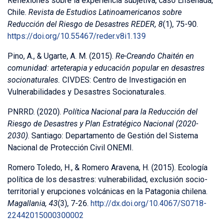
Reflexiones sobre la experiencia subjetiva, caso Ensenada,
Chile.
Revista de Estudios Latinoamericanos sobre
Reducción del Riesgo de Desastres REDER, 8
(1), 75-90.
https://doi.org/10.55467/reder.v8i1.139
Pino, A., & Ugarte, A. M. (2015).
Re-Creando Chaitén en
comunidad: arteterapia y educación popular en desastres
socionaturales.
CIVDES: Centro de Investigación en
Vulnerabilidades y Desastres Socionaturales.
PNRRD. (2020).
Política Nacional para la Reducción del
Riesgo de Desastres y Plan Estratégico Nacional (2020-
2030)
. Santiago: Departamento de Gestión del Sistema
Nacional de Protección Civil ONEMI.
Romero Toledo, H., & Romero Aravena, H. (2015). Ecología
política de los desastres: vulnerabilidad, exclusión socio-
territorial y erupciones volcánicas en la Patagonia chilena.
Magallania, 43
(3), 7-26.
http://dx.doi.org/10.4067/S0718-
22442015000300002