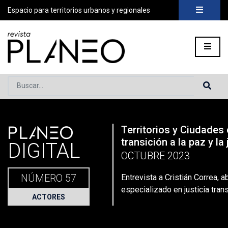
Espacio para territorios urbanos y regionales
Buscar...
PLANEO
Territorios y Ciudades
Portada
»
Planeo Hoy
»
Entrevista a Cristián Correa, abogado e
transición a la paz y la 
DIGITAL
OCTUBRE 2023
NÚMERO 57
Entrevista a Cristián Correa, 
especializado en justicia trans
ACTORES