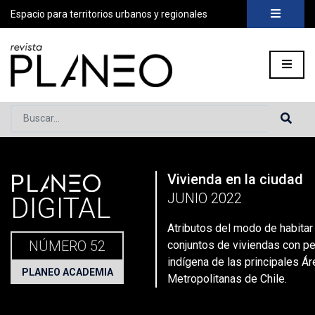
Espacio para territorios urbanos y regionales
Buscar...
PLANEO
Vivienda en la ciudad
Portada
»
Planeo Hoy
»
Atributos del modo de habitar mapuche
JUNIO 2022
DIGITAL
Atributos del modo de habita
NÚMERO 52
conjuntos de viviendas con pe
indígena de las principales Á
PLANEO ACADEMIA
Metropolitanas de Chile.