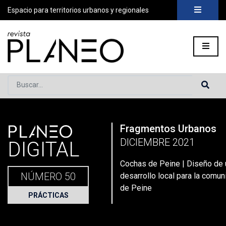
Espacio para territorios urbanos y regionales
Buscar...
PLANEO
Fragmentos Urbanos
Portada
»
Planeo Hoy
»
Cochas de Peine | Diseño de un espac
DICIEMBRE 2021
DIGITAL
Cochas de Peine | Diseño de 
NÚMERO 50
desarrollo local para la comun
de Peine
PRÁCTICAS