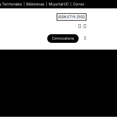
 Territoriales
Bibliotecas
Mi portal UC
Correo
ISSN 0719-2932
Convocatoria
e la clase media alta | Riqueza, escolaridad y elección residenc