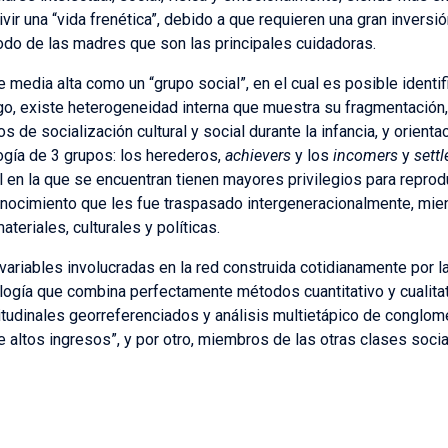
vir una “vida frenética”, debido a que requieren una gran inversió
do de las madres que son las principales cuidadoras.
media alta como un “grupo social”, en el cual es posible identi
, existe heterogeneidad interna que muestra su fragmentación, 
de socialización cultural y social durante la infancia, y orientac
ogía de 3 grupos: los herederos,
achievers
y los
incomers
y
settl
al en la que se encuentran tienen mayores privilegios para repro
conocimiento que les fue traspasado intergeneracionalmente, mie
teriales, culturales y políticas.
 variables involucradas en la red construida cotidianamente por l
gía que combina perfectamente métodos cuantitativo y cualitativ
gitudinales georreferenciados y análisis multietápico de conglom
e altos ingresos”, y por otro, miembros de las otras clases soci