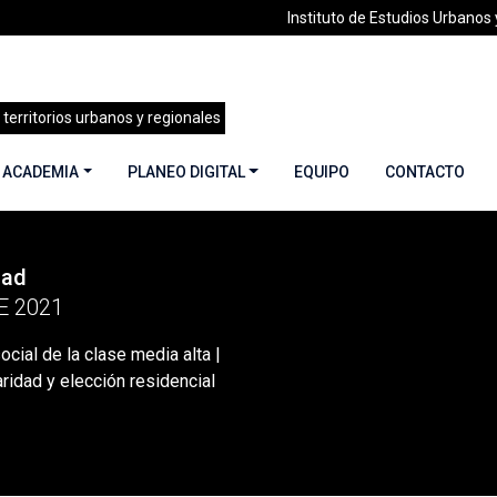
Instituto de Estudios Urbanos y
 territorios urbanos y regionales
 ACADEMIA
PLANEO DIGITAL
EQUIPO
CONTACTO
dad
 49 | Elites y ciudad | Septiembre 2021
»
Reproducción social d
E 2021
cial de la clase media alta |
ridad y elección residencial