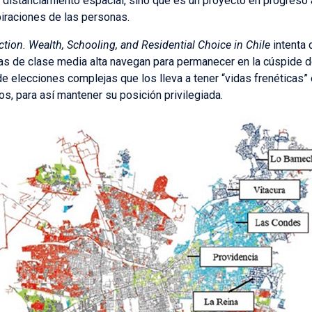
 distanciamiento espacial, sino que es un proyecto en progreso a
piraciones de las personas.
ction.
Wealth, Schooling, and Residential Choice in Chile
intenta 
nas de clase media alta navegan para permanecer en la cúspide de
 de elecciones complejas que los lleva a tener “vidas frenéticas”
os, para así mantener su posición privilegiada.