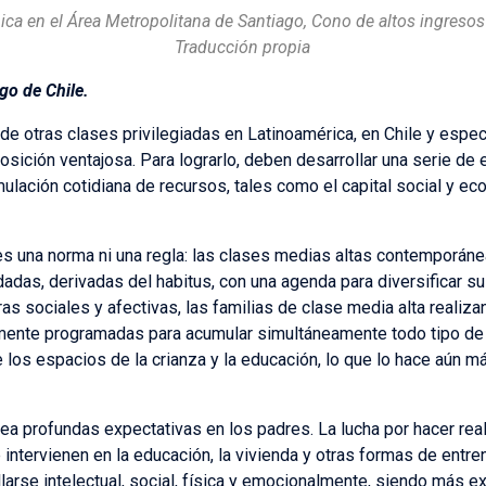
a en el Área Metropolitana de Santiago, Cono de altos ingreso
Traducción propia
go de Chile.
de otras clases privilegiadas en Latinoamérica, en Chile y espe
posición ventajosa. Para lograrlo, deben desarrollar una serie d
umulación cotidiana de recursos, tales como el capital social y ec
 es una norma ni una regla: las clases medias altas contemporáne
das, derivadas del habitus, con una agenda para diversificar sus
as sociales y afectivas, las familias de clase media alta realiz
ente programadas para acumular simultáneamente todo tipo de ca
 los espacios de la crianza y la educación, lo que lo hace aún m
ea profundas expectativas en los padres. La lucha por hacer rea
 intervienen en la educación, la vivienda y otras formas de entr
llarse intelectual, social, física y emocionalmente, siendo más ex