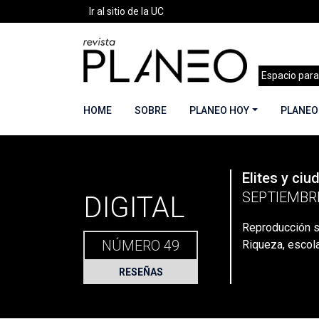
Ir al sitio de la UC
Espacio para
HOME
SOBRE
PLANEO HOY
PLANEO
PLANEO
Elites y ciu
Portada
»
Planeo Hoy
»
Planeo Digital
»
PLANEO
SEPTIEMBR
DIGITAL
Reproducción so
NÚMERO 49
Riqueza, escola
RESEÑAS