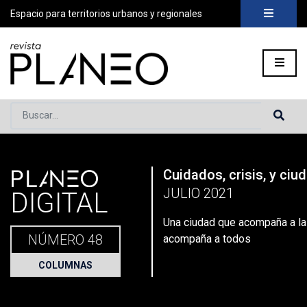
Espacio para territorios urbanos y regionales
Buscar...
PLANEO
Cuidados, crisis, y ciu
Portada
»
Planeo Hoy
»
Secciones
»
Columnas
»
Una ciudad q
JULIO 2021
DIGITAL
Una ciudad que acompaña a la 
NÚMERO 48
acompaña a todos
COLUMNAS