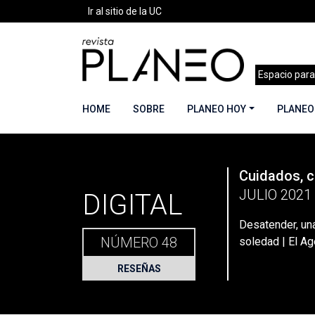
Ir al sitio de la UC
Espacio para
HOME
SOBRE
PLANEO HOY
PLANEO
PLANEO
Cuidados, cr
Portada
»
Planeo Hoy
»
Planeo Digital
»
PLANEO 
JULIO 2021
DIGITAL
Desatender, un
NÚMERO 48
soledad | El A
RESEÑAS