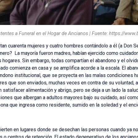
stentes a Funeral en el Hogar de Ancianos | Fuente:
https://www
tan cuarenta mujeres y cuatro hombres contándolo a él (a Don S
nero? La mayoría fueron madres, habían ejercido como cuidadora
us hogares. Sin embargo, todas compartían el abandono y el olvid
idado comienza en casa y se amplifica acorde a la escala. El aba
ndono institucional, que se proyecta en las malas condiciones ha
es que son enviados, muchas veces en contra de su voluntad, a
n satisfacer alimentación y abrigo, pero se deja a un lado la salu
ciones que albergan a adultos mayores bajo su cuidado, así como
sona que ingresa como residente, sumido en la soledad y el enci
ierten en lugares donde se desechan las personas cuando ya no
s o centros de retención. El estado degenerativo de los anciano