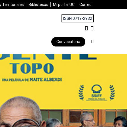
 Territoriales
Bibliotecas
Mi portal UC
Correo
ISSN 0719-2932
Convocatoria
mirada desde la vejez y su soledad | El Agente Topo