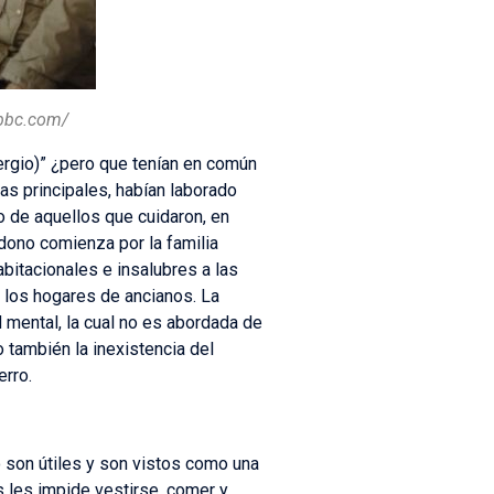
.bbc.com/
ergio)” ¿pero que tenían en común
s principales, habían laborado
o de aquellos que cuidaron, en
ndono comienza por la familia
bitacionales e insalubres a las
 los hogares de ancianos. La
d mental, la cual no es abordada de
 también la inexistencia del
erro.
 son útiles y son vistos como una
s les impide vestirse, comer y