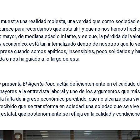
muestra una realidad molesta, una verdad que como sociedad es
arece para recordarnos que esta ahí, y que no nos hemos hecho c
o mayor, de mediana edad o infante, y es que, la pérdida del val
y económico, está tan internalizado dentro de nosotros que lo 
presa cuando somos apáticos, insensibles, poco solidarios y h
da o nos ha guiado a lo largo de esta.
ue presenta
El Agente Topo
actúa deficientemente en el cuidado d
 mayores a la entrevista laboral y uno de los argumentos que m
s la falta de ingreso económico percibido, que no alcanza para vi
o recibido que se transforma en soledad, una soledad que se vive
 estatal, que posteriormente se refleja en la calidad y condicio