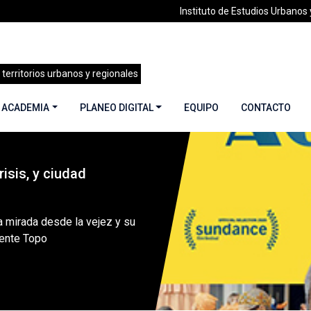
Instituto de Estudios Urbanos y
 territorios urbanos y regionales
 ACADEMIA
PLANEO DIGITAL
EQUIPO
CONTACTO
isis, y ciudad
48 | Cuidados, crisis, y ciudad | Julio 2021
»
Desatender, una 
a mirada desde la vejez y su
gente Topo