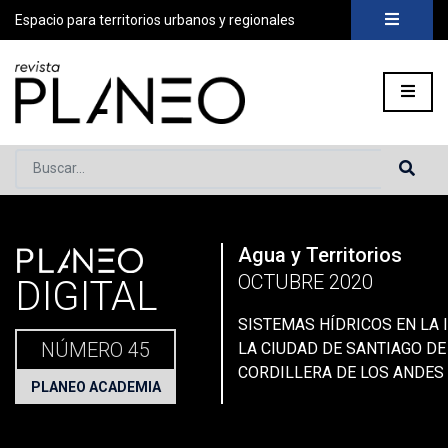
Espacio para territorios urbanos y regionales
Buscar...
PLANEO
Agua y Territorios
Portada
»
Planeo Hoy
»
Secciones
»
Planeo Academia
»
Plani
OCTUBRE 2020
DIGITAL
SISTEMAS HÍDRICOS EN LA 
NÚMERO 45
LA CIUDAD DE SANTIAGO DE 
CORDILLERA DE LOS ANDES
PLANEO ACADEMIA