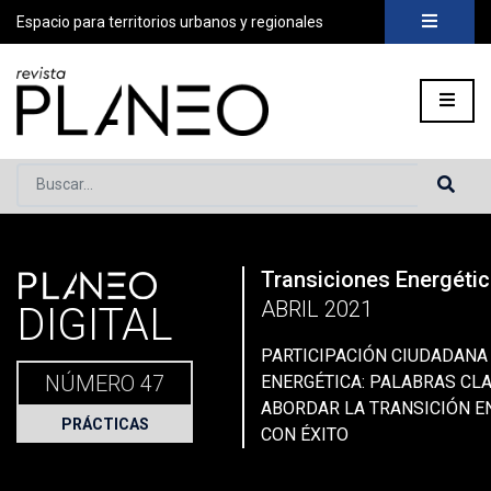
Espacio para territorios urbanos y regionales
Buscar...
PLANEO
Transiciones Energéti
Portada
»
Planeo Hoy
»
Planeo Digital
»
PLANEO 47 | Transici
ABRIL 2021
DIGITAL
PARTICIPACIÓN CIUDADANA 
NÚMERO 47
ENERGÉTICA: PALABRAS CL
ABORDAR LA TRANSICIÓN E
PRÁCTICAS
CON ÉXITO