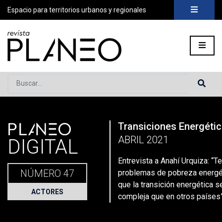
Espacio para territorios urbanos y regionales
Buscar...
PLANEO
Transiciones Energéti
Portada
»
Planeo Hoy
»
Secciones
»
Actores
»
Entrevista a A
ABRIL 2021
DIGITAL
Entrevista a Anahí Urquiza: “
NÚMERO 47
problemas de pobreza energé
que la transición energética
ACTORES
compleja que en otros países