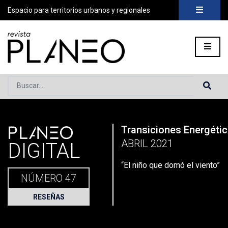
Espacio para territorios urbanos y regionales
Buscar...
PLANEO
Transiciones Energéti
Portada
»
Planeo Hoy
»
Planeo Digital
»
PLANEO 47 | Transici
ABRIL 2021
DIGITAL
“El niño que domó el viento”
NÚMERO 47
RESEÑAS