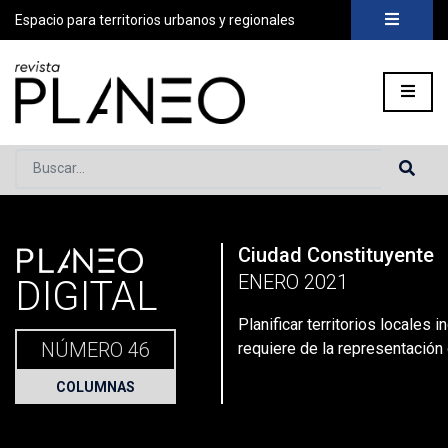
Espacio para territorios urbanos y regionales
Buscar...
PLANEO
Ciudad Constituyente
Portada
»
Planeo Hoy
»
Planificar territorios locales inclusiv
ENERO 2021
DIGITAL
Planificar territorios locales i
NÚMERO 46
requiere de la representación
COLUMNAS