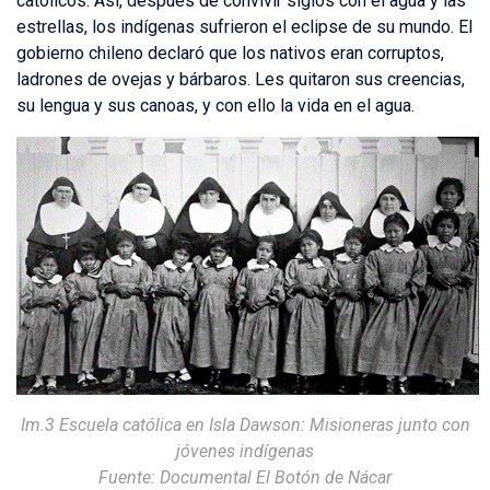
católicos. Así, después de convivir siglos con el agua y las
estrellas, los indígenas sufrieron el eclipse de su mundo. El
gobierno chileno declaró que los nativos eran corruptos,
ladrones de ovejas y bárbaros. Les quitaron sus creencias,
su lengua y sus canoas, y con ello la vida en el agua.
Im.3 Escuela católica en Isla Dawson: Misioneras junto con
jóvenes indígenas
Fuente: Documental El Botón de Nácar