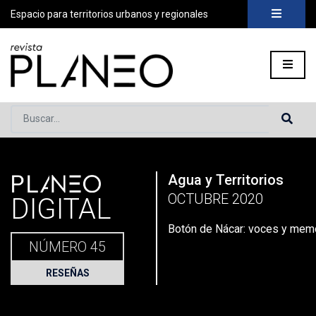
Espacio para territorios urbanos y regionales
Buscar...
PLANEO
Agua y Territorios
Portada
»
Planeo Hoy
»
Planeo Digital
»
PLANEO 45 | Agua y T
OCTUBRE 2020
DIGITAL
Botón de Nácar: voces y memo
NÚMERO 45
RESEÑAS