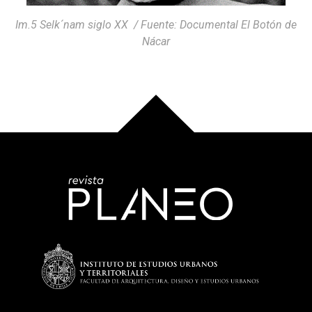
Im.5 Selk´nam siglo XX / Fuente: Documental El Botón de
Nácar