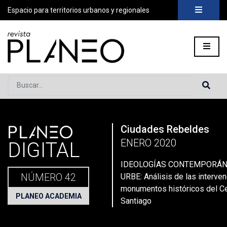
Espacio para territorios urbanos y regionales
Buscar...
PLANEO
Ciudades Rebeldes
Portada
»
Planeo Hoy
»
Secciones
»
Planeo Academia
»
Patri
ENERO 2020
DIGITAL
IDEOLOGÍAS CONTEMPORÁN
NÚMERO 42
URBE: Análisis de las interve
monumentos históricos del C
PLANEO ACADEMIA
Santiago