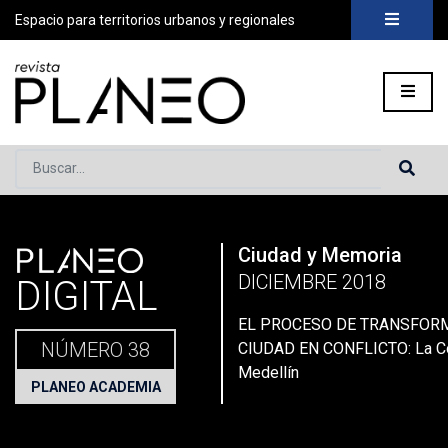
Espacio para territorios urbanos y regionales
Buscar...
PLANEO
Ciudad y Memoria
Portada
»
Planeo Hoy
»
Secciones
»
Planeo Academia
»
Patri
DICIEMBRE 2018
DIGITAL
EL PROCESO DE TRANSFORM
NÚMERO 38
CIUDAD EN CONFLICTO: La C
Medellín
PLANEO ACADEMIA