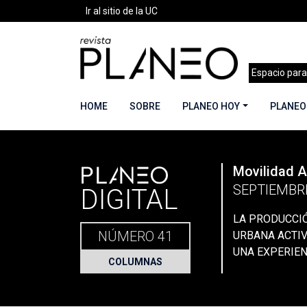
Ir al sitio de la UC
Espacio para
HOME
SOBRE
PLANEO HOY
PLANEO
PLANEO
Movilidad A
Portada
»
Planeo Hoy
»
Secciones
»
Columnas
SEPTIEMBR
DIGITAL
LA PRODUCCIÓ
NÚMERO 41
URBANA ACTIV
UNA EXPERIEN
COLUMNAS