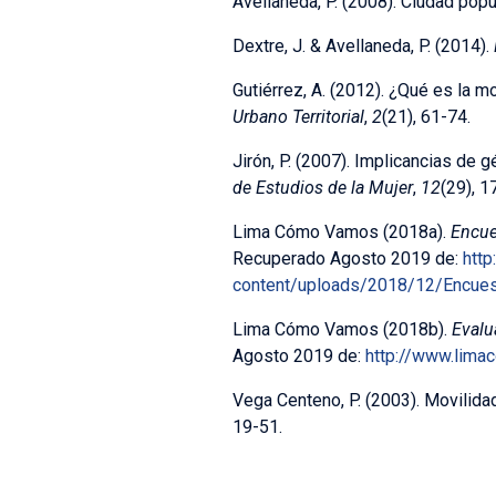
Avellaneda, P. (2008). Ciudad popu
Dextre, J. & Avellaneda, P. (2014).
Gutiérrez, A. (2012). ¿Qué es la m
Urbano Territorial
,
2
(21), 61-74.
Jirón, P. (2007). Implicancias de 
de Estudios de la Mujer
,
12
(29), 1
Lima Cómo Vamos (2018a).
Encue
Recuperado Agosto 2019 de:
htt
content/uploads/2018/12/Encu
Lima Cómo Vamos (2018b).
Evalu
Agosto 2019 de:
http://www.lim
Vega Centeno, P. (2003). Movilida
19-51.