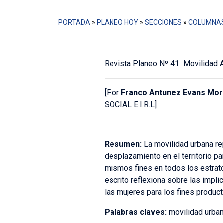
PORTADA
»
PLANEO HOY
»
SECCIONES
»
COLUMNA
Revista Planeo Nº 41 Movilidad 
[Por
Franco Antunez Evans Mor
SOCIAL E.I.R.L]
Resumen:
La movilidad urbana re
desplazamiento en el territorio p
mismos fines en todos los estrat
escrito reflexiona sobre las impl
las mujeres para los fines product
Palabras claves:
movilidad urban