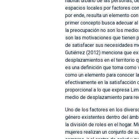
hábitat urbano de las personas, d
espacios locales por factores com
por ende, resulta un elemento con 
primer concepto busca adecuar al a
la preocupación no son los medios 
son las motivaciones que tienen p
de satisfacer sus necesidades med
Gutiérrez (2012) menciona que exis
desplazamientos en el territorio 
es una definición que toma como va
como un elemento para conocer la
efectivamente en la satisfacción d
proporcional a lo que expresa Li
medio de desplazamiento para reco
Uno de los factores en los divers
género existentes dentro del ámbi
la división de roles en el hogar. 
mujeres realizan un conjunto de sub