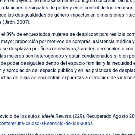
que en el trayecto no necesariamente se logren concretar. Dichos
relaciones desiguales de poder y en el control de los recursos 
que las desigualdades de género impactan en dimensiones físic
(Jirón, 2007).
 89% de encuestadas mujeres se desplazan para realizar compr
 mayor proporción por motivos de compras, asistencia médica y 
se desplazan por fines recreativos, trámites personales o con 
las mujeres son heterogéneos y están condicionados si bien por
de poder desiguales dentro del espacio familiar y la inequidad e
n y apropiación del espacio público y en las prácticas de desp
uchas de ellas se encuentran expuestas a ejercicios de violencia
ervicio de los autos.
Ideele Revista
, (229). Recuperado Agosto 20
content/una-ciudad-al-servicio-de-los-autos