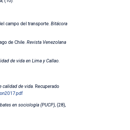
ra
, (10).
 del campo del transporte.
Bitácora
iago de Chile.
Revista Venezolana
dad de vida en Lima y Callao
.
e calidad de vida
. Recuperado
on2017.pdf
bates en sociología (PUCP)
, (28),