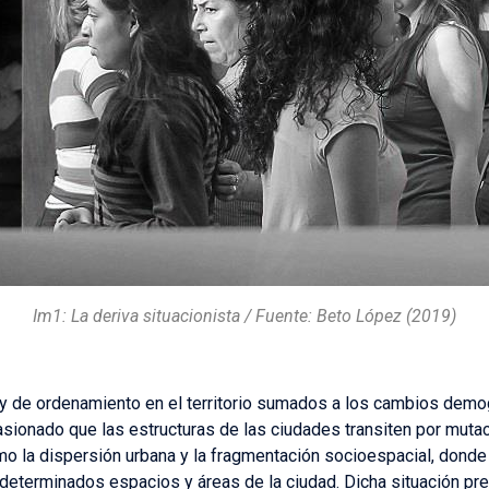
Im1: La deriva situacionista / Fuente: Beto López (2019)
s y de ordenamiento en el territorio sumados a los cambios dem
ionado que las estructuras de las ciudades transiten por mutaci
 la dispersión urbana y la fragmentación socioespacial, donde 
eterminados espacios y áreas de la ciudad. Dicha situación pre