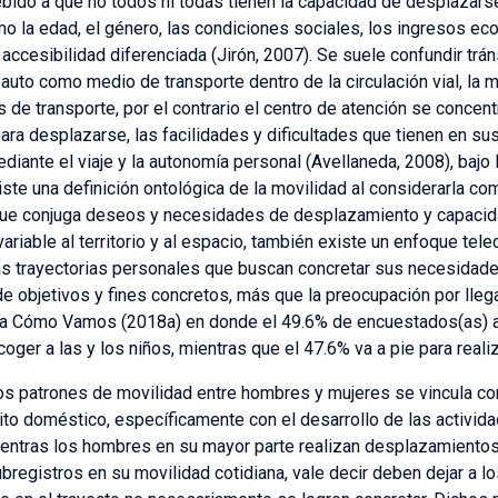
ebido a que no todos ni todas tienen la capacidad de desplazars
o la edad, el género, las condiciones sociales, los ingresos ec
accesibilidad diferenciada (Jirón, 2007). Se suele confundir trán
uto como medio de transporte dentro de la circulación vial, la m
de transporte, por el contrario el centro de atención se concentr
ara desplazarse, las facilidades y dificultades que tienen en su
iante el viaje y la autonomía personal (Avellaneda, 2008), bajo 
te una definición ontológica de la movilidad al considerarla com
que conjuga deseos y necesidades de desplazamiento y capacidad
riable al territorio y al espacio, también existe un enfoque tele
s trayectorias personales que buscan concretar sus necesidade
e objetivos y fines concretos, más que la preocupación por llega
ma Cómo Vamos (2018a) en donde el 49.6% de encuestados(as) af
ger a las y los niños, mientras que el 47.6% va a pie para reali
os patrones de movilidad entre hombres y mujeres se vincula co
to doméstico, específicamente con el desarrollo de las activida
Mientras los hombres en su mayor parte realizan desplazamientos 
registros en su movilidad cotidiana, vale decir deben dejar a los 