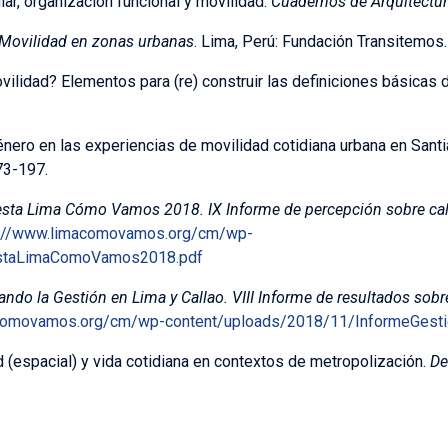
lar, organización funcional y movilidad.
Cuadernos de Arquitectu
Movilidad en zonas urbanas
. Lima, Perú: Fundación Transitemos.
ovilidad? Elementos para (re) construir las definiciones básicas
género en las experiencias de movilidad cotidiana urbana en Sant
73-197.
sta Lima Cómo Vamos 2018. IX Informe de percepción sobre cali
p://www.limacomovamos.org/cm/wp-
estaLimaComoVamos2018.pdf
ando la Gestión en Lima y Callao. VIII Informe de resultados sobr
acomovamos.org/cm/wp-content/uploads/2018/11/InformeGesti
d (espacial) y vida cotidiana en contextos de metropolización.
De