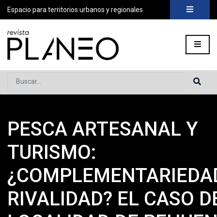
Espacio para territorios urbanos y regionales
Buscar...
PESCA ARTESANAL Y
Portada
»
Planeo Hoy
»
Secciones
»
Planeo Academia
»
Suste
TURISMO:
¿COMPLEMENTARIEDA
RIVALIDAD? EL CASO D