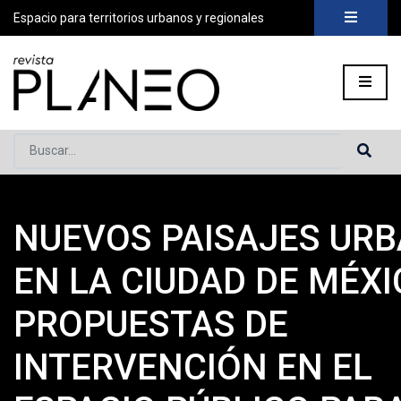
Espacio para territorios urbanos y regionales
Buscar...
NUEVOS PAISAJES UR
Portada
»
Planeo Hoy
»
Secciones
»
Planeo Academia
»
Patri
EN LA CIUDAD DE MÉXI
PROPUESTAS DE
INTERVENCIÓN EN EL