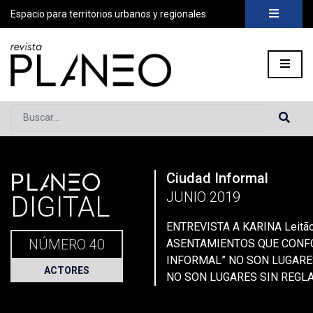
Espacio para territorios urbanos y regionales
Buscar...
PLANEO
Ciudad Informal
Portada
»
Planeo Hoy
»
Secciones
»
Actores
»
ENTREVISTA A
JUNIO 2019
DIGITAL
ENTREVISTA A KARINA Leitã
NÚMERO 40
ASENTAMIENTOS QUE CONF
INFORMAL” NO SON LUGARE
ACTORES
NO SON LUGARES SIN REGL