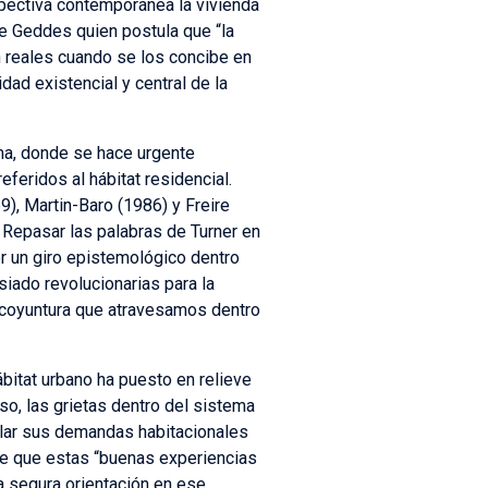
spectiva contemporánea la vivienda
de Geddes quien postula que “la
n reales cuando se los concibe en
vidad existencial y central de la
ma, donde se hace urgente
feridos al hábitat residencial.
), Martin-Baro (1986) y Freire
. Repasar las palabras de Turner en
er un giro epistemológico dentro
iado revolucionarias para la
 coyuntura que atravesamos dentro
bitat urbano ha puesto en relieve
so, las grietas dentro del sistema
alar sus demandas habitacionales
ste que estas “buenas experiencias
na segura orientación en ese