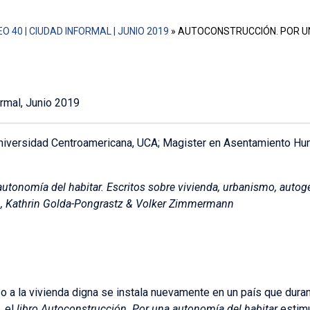
O 40 | CIUDAD INFORMAL | JUNIO 2019
»
AUTOCONSTRUCCIÓN. POR UN
rmal, Junio 2019
niversidad Centroamericana, UCA; Magister en Asentamiento Hu
utonomía del habitar. Escritos sobre vivienda, urbanismo, autog
ón, Kathrin Golda-Pongrastz & Volker Zimmermann
a la vivienda digna se instala nuevamente en un país que duran
, el
libro Autoconstrucción. Por una autonomía del habitar
estimu