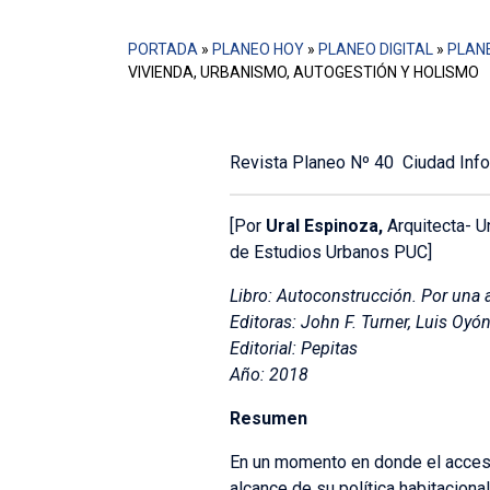
PORTADA
»
PLANEO HOY
»
PLANEO DIGITAL
»
PLANE
VIVIENDA, URBANISMO, AUTOGESTIÓN Y HOLISMO
Revista Planeo Nº 40 Ciudad Info
[Por
Ural Espinoza,
Arquitecta- U
de Estudios Urbanos PUC]
Libro:
Autoconstrucción. Por una a
Editoras: John F. Turner, Luis Oy
Editorial: Pepitas
Año: 2018
Resumen
En un momento en donde el acceso 
alcance de su política habitacional