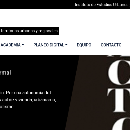
Instituto de Estudios Urbanos y
 territorios urbanos y regionales
 ACADEMIA
PLANEO DIGITAL
EQUIPO
CONTACTO
rmal
 40 | Ciudad Informal | Junio 2019
»
Autoconstrucción. Por una 
ón. Por una autonomía del
os sobre vivienda, urbanismo,
holismo