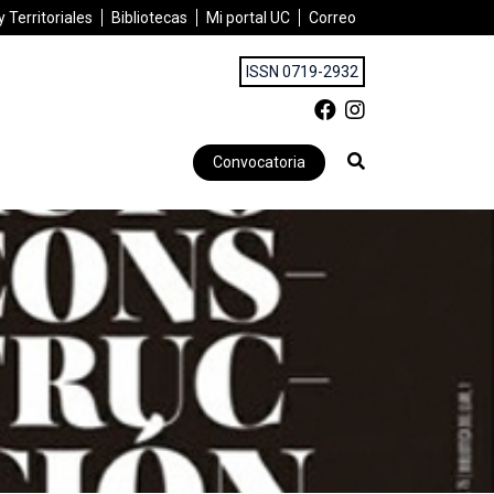
 Territoriales
Bibliotecas
Mi portal UC
Correo
ISSN 0719-2932
Convocatoria
autonomía del habitar. Escritos sobre vivienda, urbanismo, auto