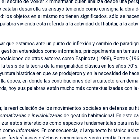
on el escrito de Volker Zimmermann quien analiza desde una per
o catalán desarrolla su ensayo teniendo como consigna la obra 
ad: los objetos en si mismo no tienen significados, sólo se hace
 palabra vivienda está referida a la actividad del habitar, a la acti
sar que estamos ante un punto de inflexión y cambio de paradig
 gestión entendidos como informales, principalmente en temas re
posiciones de otros autores como Espinoza (1988), Portes (1969
la tesis de la teoría de la marginalidad clásica en los años 70´s
oyuntura histórica en que se produjeron y en la necesidad de hac
lla época, en donde las contribuciones del arquitecto eran demas
erda, hoy sus palabras están mucho más contextualizadas con la
, la rearticulación de los movimientos sociales en defensa su há
formatizadas
e
invisibilizadas
de gestión habitacional. En este ca
ilizar estos intersticios como espacios fundamentales para inst
as como
informales
. En consecuencia, el arquitecto británico asi
o, [estas] viejas prácticas comunitarias serán, confía Turner, u