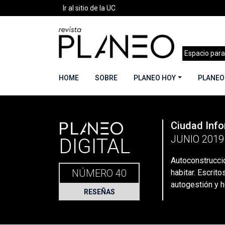
Ir al sitio de la UC
Espacio para
HOME
SOBRE
PLANEO HOY
PLANEO
PLANEO
Ciudad Info
Portada
»
Planeo Hoy
»
Planeo Digital
»
PLANEO
JUNIO 2019
DIGITAL
Autoconstrucci
NÚMERO 40
habitar. Escrit
autogestión y 
RESEÑAS