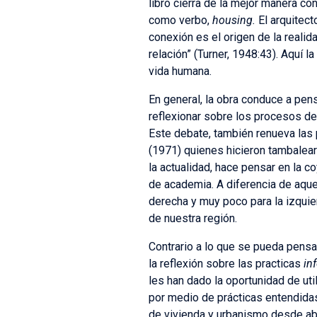
libro cierra de la mejor manera c
como verbo,
housing.
El arquitect
conexión es el origen de la realid
relación” (Turner, 1948:43). Aquí la
vida humana.
En general, la obra conduce a pen
reflexionar sobre los procesos de
Este debate, también renueva las 
(1971) quienes hicieron tambalear 
la actualidad, hace pensar en la c
de academia. A diferencia de aque
derecha y muy poco para la izqui
de nuestra región.
Contrario a lo que se pueda pensar
la reflexión sobre las practicas
in
les han dado la oportunidad de ut
por medio de prácticas entendid
de vivienda y urbanismo desde abaj