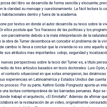
rosa del libro se desarrolla de forma sencilla y elocuente, pre
 la claridad su mensaje y cuestionamiento. La fácil lectura lo con
 habitacionales dentro y fuera de la academia.
pone por textos en donde el autor desarrolla su tesis sobre la v
 En ellos postula que “los fracasos de las políticas y los progra
 son parcialmente debido a la mala interpretación de la naturaleza
n la obra de Turner desemboca en concebir el problema de la vivi
 de cambio lo lleva a concluir que la vivienda no es sino aquello
e sus atributos mas importantes: cobijo, seguridad y localización
 nuevas perspectivas sobre la tesis del Turner es, a título person
edio de tres artículos basados en tesis doctorales. Luis Oyón, e
el contexto situacional en que estas emergieron, las dinámicas f
sus experiencias en Latinoamérica y Estados Unidos dan cuenta d
omo proceso. Por su parte, Kathrin Golda-Pongrastz aporta un inte
 una lectura contemporánea de las barriadas peruanas. Aquí se d
donde trabajó el arquitecto, «El Ermitaño”. Además de afirmar qu
 colabora en la restauración de un video, originalmente censurado