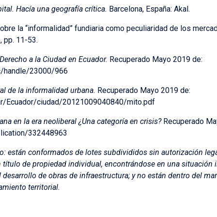
ital. Hacía una geografía crítica.
Barcelona, España: Akal.
sobre la “informalidad” fundiaria como peculiaridad de los merc
, pp. 11-53.
 Derecho a la Ciudad en Ecuador.
Recuperado Mayo 2019 de:
ec/handle/23000/966
ral de la informalidad urbana.
Recuperado Mayo 2019 de:
org.ar/Ecuador/ciudad/20121009040840/mito.pdf
na en la era neoliberal ¿Una categoría en crisis?
Recuperado Ma
blication/332448963
o:
están conformados de lotes subdivididos sin autorización lega
ítulo de propiedad individual, encontrándose en una situación i
y el desarrollo de obras de infraestructura; y no están dentro del 
iento territorial.