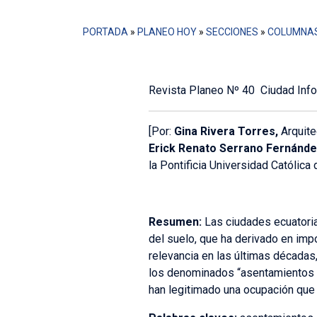
PORTADA
»
PLANEO HOY
»
SECCIONES
»
COLUMNA
Revista Planeo Nº 40 Ciudad Info
[Por:
Gina Rivera Torres,
Arquitec
Erick Renato Serrano Fernánd
la Pontificia Universidad Católica 
Resumen:
Las ciudades ecuatori
del suelo, que ha derivado en imp
relevancia en las últimas décadas
los denominados “asentamientos de
han legitimado una ocupación qu