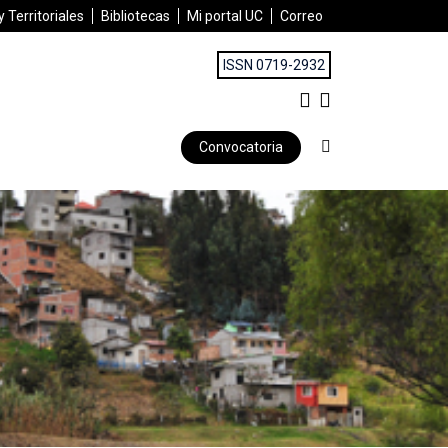
 Territoriales
Bibliotecas
Mi portal UC
Correo
ISSN 0719-2932
Convocatoria
 DE LA MONEDA