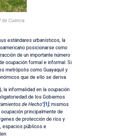
d de Cuenca.
sus estándares urbanísticos, la
tinoamericano posicionarse como
atracción de un importante número
e ocupación formal e informal. Si
des metrópolis como Guayaquil y
onómicos que de ello se deriva.
, la informalidad en la ocupación
obligatoriedad de los Gobiernos
tamientos de Hecho”
[1]
; mismos
e ocupación principalmente de
rgenes de protección de ríos y
, espacios públicos e
ten.