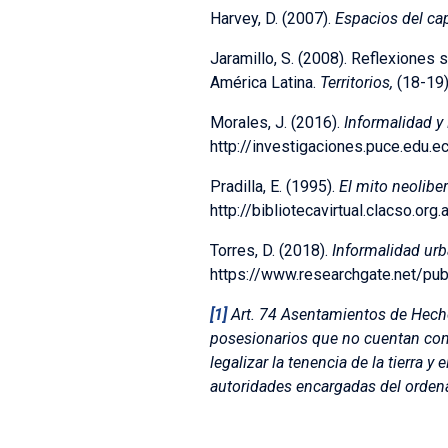
Harvey, D. (2007).
Espacios del cap
Jaramillo, S. (2008). Reflexiones 
América Latina.
Territorios,
(18-19)
Morales, J. (2016).
Informalidad y
http://investigaciones.puce.edu.
Pradilla, E. (1995).
El mito neolibe
http://bibliotecavirtual.clacso.
Torres, D. (2018).
I
nformalidad urba
https://www.researchgate.net/pu
[1]
Art. 74
Asentamientos de Hech
posesionarios que no cuentan con t
legalizar la tenencia de la tierra 
autoridades encargadas del ordenam