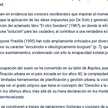
ad.
nen en evidencia las visiones neoliberales que imperan al mome
ue la aplicación de las ideas impuestas por De Soto y generali
ción del aclamado libro “El otro Sendero” (1987), en donde la i
es una “solución” para las ciudades; al contribuir a una verdadera
pone Pradilla (1995) han sido ampliamente criticados por diver
or su carácter “
encubridor e ideológicamente burgués”
(p. 7); 
s asentamientos, evidenciado con ello la incapacidad estatal pa
 ocupación del suelo se ha convertido en su talón de Aquiles, pu
icación urbana en el país iniciada en los años 40; la complejida
limitadas herramientas de planificación y gestión urbana, la visi
eja ver el grado utópico que tiene el concepto del “Derecho a la
 los últimos años, más allá de su mera declaración en los modelo
erritorializado.
 se construyen a través de narraciones, historias y visiones de u