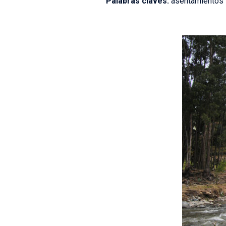
Palabras claves:
asentamientos i