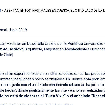
S
»
ASENTAMIENTOS INFORMALES EN CUENCA: EL OTRO LADO DE LA
rmal, Junio 2019
ta, Magister en Desarrollo Urbano por la Pontificia Universidad C
ez de Córdova
, Arquitecto, Magister en Asentamientos Humano
de Chile]
anas han experimentado en las últimas décadas fuertes procesos
ortantes inequidades socio-territoriales. En Cuenca esta proble
, donde junto con el acelerado crecimiento urbano se ha produci
 hecho”, donde paulatinamente las intervenciones realizadas po
e
lejos está de alcanzar el “Buen Vivir” o el anhelado “Derech