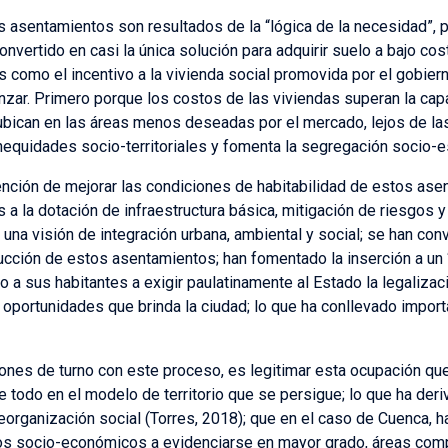
asentamientos son resultados de la “lógica de la necesidad”, p
onvertido en casi la única solución para adquirir suelo a bajo co
s como el incentivo a la vivienda social promovida por el gobier
nzar. Primero porque los costos de las viviendas superan la ca
 ubican en las áreas menos deseadas por el mercado, lejos de l
inequidades socio-territoriales y fomenta la segregación socio-e
ención de mejorar las condiciones de habitabilidad de estos as
 a la dotación de infraestructura básica, mitigación de riesgos y
una visión de integración urbana, ambiental y social; se han con
ucción de estos asentamientos; han fomentado la inserción a un 
o a sus habitantes a exigir paulatinamente al Estado la legalizac
 oportunidades que brinda la ciudad; lo que ha conllevado impo
ones de turno con este proceso, es legitimar esta ocupación qu
 todo en el modelo de territorio que se persigue; lo que ha deri
rganización social (Torres, 2018); que en el caso de Cuenca, h
tos socio-económicos a evidenciarse en mayor grado, áreas co