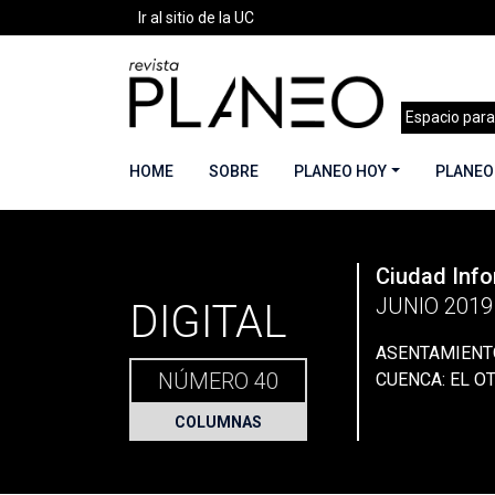
Ir al sitio de la UC
Espacio para
HOME
SOBRE
PLANEO HOY
PLANEO
PLANEO
Ciudad Info
Portada
»
Planeo Hoy
»
Secciones
»
Columnas
JUNIO 2019
DIGITAL
ASENTAMIENT
NÚMERO 40
CUENCA: EL O
COLUMNAS