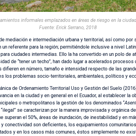
tamientos informales emplazados en áreas de riesgo en la ciuda
Fuente: Erick Serrano, 2018
de mediación e intermediación urbana y territorial, así como por 
 un referente para la región; permitiéndole inclusive a nivel La
para ciudades intermedias. Ello la ha convertido en un polo de 
dad de “tener un techo”, han dado lugar a acelerados procesos d
 difieren en número, tamaño e intensidad respecto de las gran
s los problemas socio-territoriales, ambientales, políticos y ec
ánica de Ordenamiento Territorial Uso y Gestión del Suelo (2016)
ancia en la ciudad y en general en el Ecuador, al establecer la 
ipales o metropolitanos la gestión de los denominados “
Asen
“ilegal” se caracterizan por la manera improvisada y orgánica d
e superan el 50%, áreas de inundación, de inestabilidad y en má
 y conectividad son deficientes, los equipamientos comunitarios
imitados y en los casos más comunes, éstos simplemente no exis