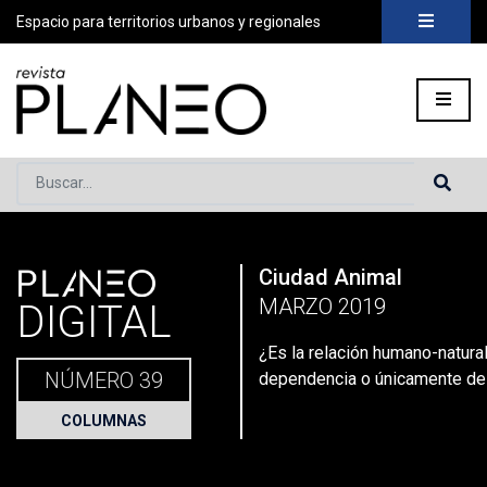
Espacio para territorios urbanos y regionales
Buscar...
PLANEO
Ciudad Animal
Portada
»
Planeo Hoy
»
¿Es la relación humano-naturaleza un
MARZO 2019
DIGITAL
¿Es la relación humano-natura
NÚMERO 39
dependencia o únicamente de
COLUMNAS