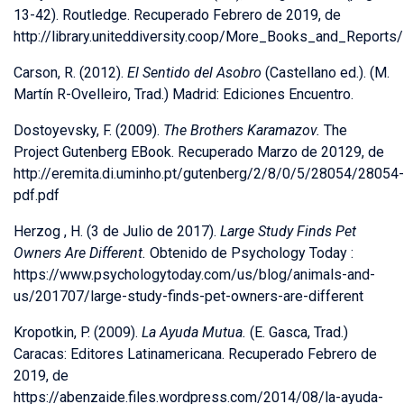
13-42). Routledge. Recuperado Febrero de 2019, de
http://library.uniteddiversity.coop/More_Books_and_Reports/
Carson, R. (2012).
El Sentido del Asobro
(Castellano ed.). (M.
Martín R-Ovelleiro, Trad.) Madrid: Ediciones Encuentro.
Dostoyevsky, F. (2009).
The Brothers Karamazov.
The
Project Gutenberg EBook. Recuperado Marzo de 20129, de
http://eremita.di.uminho.pt/gutenberg/2/8/0/5/28054/28054-
pdf.pdf
Herzog , H. (3 de Julio de 2017).
Large Study Finds Pet
Owners Are Different.
Obtenido de Psychology Today :
https://www.psychologytoday.com/us/blog/animals-and-
us/201707/large-study-finds-pet-owners-are-different
Kropotkin, P. (2009).
La Ayuda Mutua.
(E. Gasca, Trad.)
Caracas: Editores Latinamericana. Recuperado Febrero de
2019, de
https://abenzaide.files.wordpress.com/2014/08/la-ayuda-