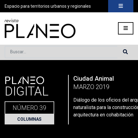
Espacio para territorios urbanos y regionales
Buscar...
PLANEO
Ciudad Animal
Portada
»
Planeo Hoy
»
Secciones
»
Columnas
»
Diálogo de lo
MARZO 2019
DIGITAL
Diálogo de los oficios del arqu
NÚMERO 39
naturalista para la construcci
arquitectura en cohabitación
COLUMNAS