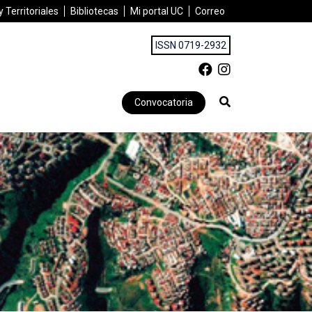
 Territoriales
Bibliotecas
Mi portal UC
Correo
ISSN 0719-2932
Convocatoria
 nueva perspectiva de la Tierra