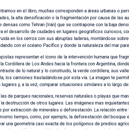
tramos en el libro, muchas corresponden a áreas urbanas o per
ades, la alta densificación o la fragmentación por causa de las 
e densas como Tehran (Irán) que se contrapone con la baja dens
 el desarrollo de ciudades en lugares geográficos curiosos, com
uida en los cerros con sus abruptas laderas, montándose sobre l
ndando con el océano Pacífico y donde la naturaleza del mar pa
pistas representan el ícono de la intervención humana que fragm
la Cordillera de Los Andes hacia la frontera con Argentina, don
raste de lo natural y lo construido, la verde cordillera, sus valle
lla, los camiones trasladándose por esta vía. La imagen te permit
 lugares y, a la vez, comparar situaciones similares a lo largo d
fías de parques nacionales, reservas naturales o playas que mara
 la destrucción de otros lugares. Las imágenes mas inquietantes
or extracción de minerales o deforestación. La relación entre lo n
l mismo tiempo, como, por ejemplo, la deforestación del bosque e
var una geometría casi exacta de los polígonos de predios agríco