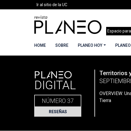
Ir al sitio de la UC
Espacio para
HOME
SOBRE
PLANEO HOY
PLANEO
PLANEO
Territorios 
Portada
»
Planeo Hoy
»
Planeo Digital
»
PLANEO
SEPTIEMBR
DIGITAL
OVERVIEW: Una 
NÚMERO 37
Tierra
RESEÑAS