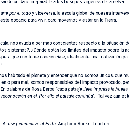
usando un daño irreparable a los bosques vírgenes de la selva.
parte por el todo
y viceversa, la escala global de nuestra intervenc
e espacio para vivir, para movernos y estar en la Tierra.
ala, nos ayuda a ser mas conscientes respecto a la situación del
os sistemas?, ¿Dónde están los límites del impacto sobre la na
espera que uno tome conciencia e, idealmente, una motivación pa
a.
os habitado el planeta y entender que no somos únicos, que muc
a bien o para mal, somos responsables del impacto provocado, pe
. En palabras de Rosa Barba
“cada paisaje lleva impresa la huella
s reconocerán en él. Por ello el paisaje continúa”.
Tal vez aún est
: A new perspective of Earth.
Amphoto Books. Londres.