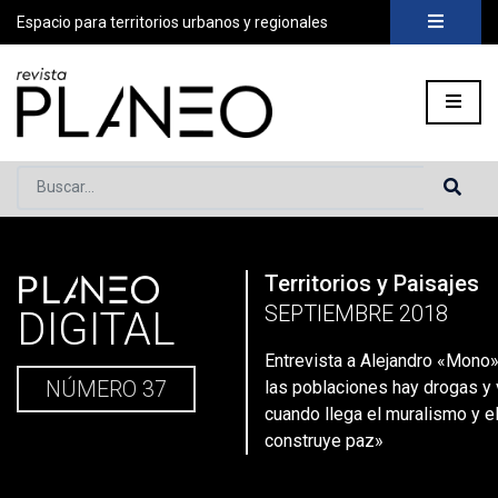
Espacio para territorios urbanos y regionales
Buscar...
PLANEO
Territorios y Paisajes
Portada
»
Planeo Hoy
»
Entrevista a Alejandro «Mono» Gonzale
SEPTIEMBRE 2018
DIGITAL
Entrevista a Alejandro «Mono
NÚMERO 37
las poblaciones hay drogas y 
cuando llega el muralismo y el
construye paz»