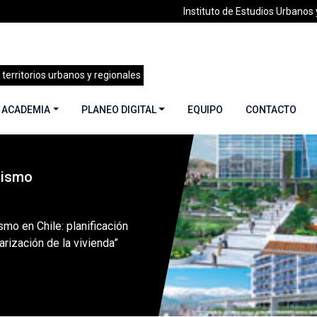
Instituto de Estudios Urbanos y
 territorios urbanos y regionales
 ACADEMIA
PLANEO DIGITAL
EQUIPO
CONTACTO
nismo
 36 | Mega Urbanismo | Junio 2018
»
“El Megaurbanismo en Chil
mo en Chile: planificación
arización de la vivienda”