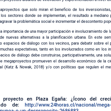
proyectos que solo miran el beneficio de los inversionistas, 
 los sectores donde se implementan, el resultado a mediano pl
 agravar la problemática social e incrementar el descontento popu
la importancia de una mayor participación e involucramiento de l
de nuevas alternativas a la planificación urbana. En este sen
to espacios de diálogo con los vecinos, para debatir sobre el 
 muchas expectativas, tanto en los involucrados como en los 
pacios de diálogo debe construirse, participativamente, una so
o de megaproyectos promueven el desarrollo económico de la 
al (Katz & Nowak, 2018) y/o con políticas que regulen el mer
a proyecto en Plaza Egaña: ¿Ícono del cre
erado de:
http://www.24horas.cl/nacional/mega
-nunoa-o-un-desproposito-2686883