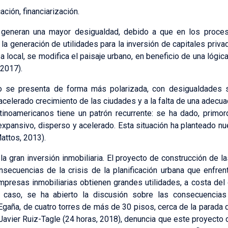
cación, financiarización.
generan una mayor desigualdad, debido a que en los proceso
 la generación de utilidades para la inversión de capitales priva
a local, se modifica el paisaje urbano, en beneficio de una lógi
 2017).
o se presenta de forma más polarizada, con desigualdades 
 acelerado crecimiento de las ciudades y a la falta de una adecua
tinoamericanos tiene un patrón recurrente: se ha dado, primor
expansivo, disperso y acelerado. Esta situación ha planteado n
attos, 2013).
a gran inversión inmobiliaria. El proyecto de construcción de l
secuencias de la crisis de la planificación urbana que enfre
mpresas inmobiliarias obtienen grandes utilidades, a costa del 
 caso, se ha abierto la discusión sobre las consecuencias 
aña, de cuatro torres de más de 30 pisos, cerca de la parada de
 Javier Ruiz-Tagle (24 horas, 2018), denuncia que este proyecto 