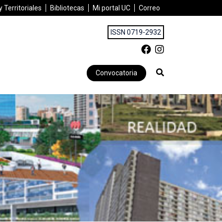
 Territoriales
Bibliotecas
Mi portal UC
Correo
ISSN 0719-2932
Convocatoria
e: planificación urbana y financiarización de la vivienda”