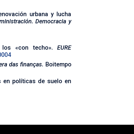
renovación urbana y lucha
dministración.
Democracia y
e los «con techo».
EURE
0004
era das finanças
. Boitempo
s en políticas de suelo en