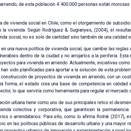
arriendo, de esta población 4´400.000 personas están morosas 
ama de vivienda social en Chile, como el otorgamiento de subsidi
 a la vivienda. Según Rodríguez & Sugranyes, (2004), el result
nda social, no es solo de cantidad sino también de una calidad en
en una nueva política de vivienda social, que cambie las reglas 
lnerables dentro de la ciudad y no arrojarlos a la periferia. Esta
royectos para vivienda en arriendo. Actualmente, iniciativas com
, han sido planificadas para aportar a la solución de esta proble
construcción de proyectos de vivienda en arriendo, con un cos
sta forma, el estado crea una base de competencia en calidad e
tor, lo que serviría como herramienta para regular el mercado de
cación urbana tiene como uno de sus principales retos el desmercan
vienda colectiva y corporativa, que garanticen la permanencia
rios o arrendatarios. Para ello, como lo afirma Rolnik (2017),
bio en las políticas públicas de desarrollo urbano y una mayor r
en proyectos urbanos de innovación y experimentación a nivel loc