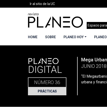
Ir al sitio de la UC
Espacio para
HOME
SOBRE
PLANEO HOY
PLANEO
PLANEO
Mega Urba
Portada
»
Planeo Hoy
»
Planeo Digital
»
PLANEO
JUNIO 2018
DIGITAL
“El Megaurbanis
NÚMERO 36
urbana y financi
PRÁCTICAS