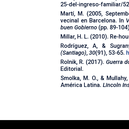
25-del-ingreso-familiar/5
Martí, M. (2005, Septemb
vecinal en Barcelona. In
V
buen Gobierno
(pp. 89-104)
Millar, H. L. (2010). Re-h
Rodríguez, A, & Sugran
(Santiago)
,
30
(91), 53-65.
h
Rolnik, R. (2017).
Guerra d
Editorial.
Smolka, M. O., & Mullahy,
América Latina.
Lincoln Ins