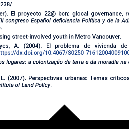
2238/
er). El proyecto 22@ bcn: glocal governance, 
II congreso Español deficiencia Política y de la A
.
ousing street-involved youth in Metro Vancouver.
yes, A. (2004). El problema de vivienda d
ttps://dx.doi.org/10.4067/S0250-7161200400910
os lugares: a colonização da terra e da moradia na 
 L. (2007). Perspectivas urbanas: Temas crítico
titute of Land Policy
.