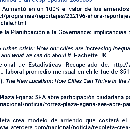
. Aumentó en un 100% el valor de los arriendos
.cl/programas/reportajes/222196-ahora-reportaje
chile.html
e la Planificación a la Governance: implicancias pa
urban crisis: How our cities are increasing inequa
s and what we can do about it
. Hachette UK.
cional de Estadísticas. Recuperado de: http://
o-laboral-promedio-mensual-en-chile-fue-de-$51
8).
The New Localism: How Cities Can Thrive in the 
 Plaza Egaña: SEA abre participación ciudadana 
nacional/noticia/torres-plaza-egana-sea-abre-pa
oleta crea modelo de arriendo que costará el 2
w.latercera.com/nacional/noticia/recoleta-crea