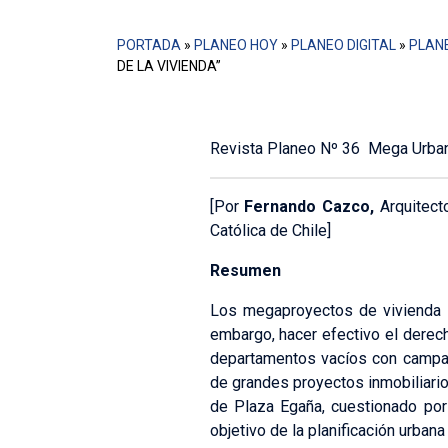
PORTADA
»
PLANEO HOY
»
PLANEO DIGITAL
»
PLANE
DE LA VIVIENDA”
Revista Planeo Nº 36 Mega Urba
[Por
Fernando Cazco,
Arquitecto
Católica de Chile]
Resumen
Los megaproyectos de vivienda en
embargo, hacer efectivo el derech
departamentos vacíos con campame
de grandes proyectos inmobiliario
de Plaza Egaña, cuestionado por
objetivo de la planificación urban