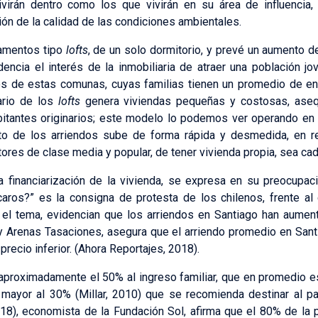
vivirán dentro como los que vivirán en su área de influencia,
ción de la calidad de las condiciones ambientales.
tamentos tipo
lofts
, de un solo dormitorio, y prevé un aumento 
ncia el interés de la inmobiliaria de atraer una población jove
dos de estas comunas, cuyas familias tienen un promedio de en
ario de los
lofts
genera viviendas pequeñas y costosas, aseq
itantes originarios; este modelo lo podemos ver operando en l
sto de los arriendos sube de forma rápida y desmedida, en rel
ores de clase media y popular, de tener vivienda propia, sea ca
 financiarización de la vivienda, se expresa en su preocupac
¿caros?” es la consigna de protesta de los chilenos, frente a
e el tema, evidencian que los arriendos en Santiago han aume
 Arenas Tasaciones, asegura que el arriendo promedio en Sant
 precio inferior. (Ahora Reportajes, 2018).
 aproximadamente el 50% al ingreso familiar, que en promedio 
 mayor al 30% (Millar, 2010) que se recomienda destinar al p
18), economista de la Fundación Sol, afirma que el 80% de la