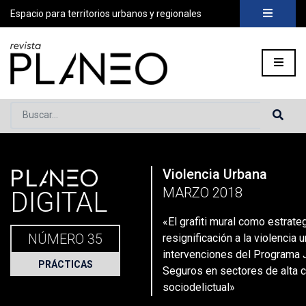
Espacio para territorios urbanos y regionales
Buscar...
PLANEO
Violencia Urbana
Portada
»
Planeo Hoy
»
Planeo Digital
»
PLANEO 35 | Violenci
MARZO 2018
DIGITAL
«El grafiti mural como estrate
NÚMERO 35
resignificación a la violencia u
intervenciones del Programa
PRÁCTICAS
Seguros en sectores de alta 
sociodelictual»