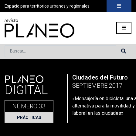
Espacio para territorios urbanos y regionales
Buscar...
PLANEO
Ciudades del Futuro
Portada
»
Planeo Hoy
»
Planeo Digital
»
PLANEO 33| Ciudades
SEPTIEMBRE 2017
DIGITAL
«Mensajería en bicicleta: una
NÚMERO 33
alternativa para la movilidad y
laboral en las ciudades»
PRÁCTICAS