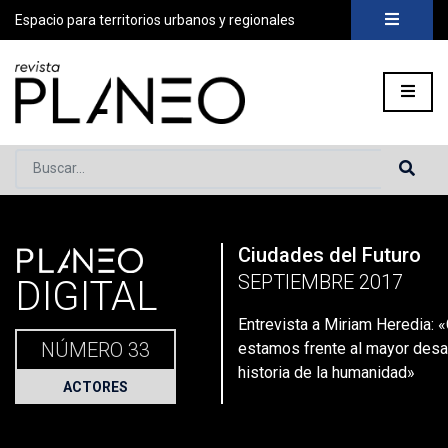
Espacio para territorios urbanos y regionales
Buscar...
PLANEO
Ciudades del Futuro
Portada
»
Planeo Hoy
»
Entrevista a Miriam Heredia: «Creo qu
SEPTIEMBRE 2017
DIGITAL
Entrevista a Miriam Heredia: 
NÚMERO 33
estamos frente al mayor desaf
historia de la humanidad»
ACTORES