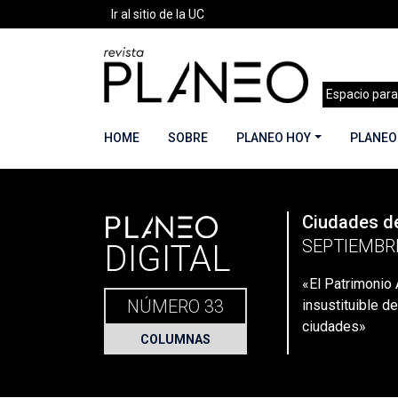
Ir al sitio de la UC
Espacio para
HOME
SOBRE
PLANEO HOY
PLANEO
PLANEO
Ciudades de
Portada
»
Planeo Hoy
»
Secciones
»
Columnas
SEPTIEMBR
DIGITAL
«El Patrimonio 
NÚMERO 33
insustituible de
ciudades»
COLUMNAS