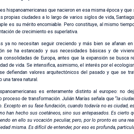
es hispanoamericanas que nacieron en esa misma época y que so
s propias ciudades a lo largo de varios siglos de vida, Santiago
mple es su mérito encomiable. Pero constituye, al mismo tiempo
entación de crecimiento es superlativa.
s ya no necesitan seguir creciendo y más bien se afanan en c
ción se ha estancado y sus necesidades básicas y de viviend
ya consolidadas de Europa, antes que la expansión se busca re
dad de vida. Se intensifica, asimismo, el interés por el ecolog
se defiendan valores arquitectónicos del pasado y que se tra
una tarea natural.
spanoamericanas es enteramente distinto al europeo: no de
 proceso de transformación. Julián Marías señala que “
la ciuda
. Excepto en su fase fundación, cuando todavía no es ciudad, e
no han hecho sus coetáneos, sino sus antepasados. Es cierto q
ndo en ello su vocación peculiar, pero, por lo pronto es una real
edad misma. Es difícil de entender, por eso es profunda, particu