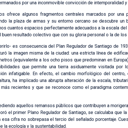
, hermanados por una inconmovible convicción de intemporalidad y
 nos ofrece algunos fragmentos centrales marcados por una 
endo la plaza de armas y su entorno cercano se descubre un
unos cuantos espacios perfectamente adecuados a la escala del 
uen resultado colectivo que con su gloria personal o la de los
ferirlo- es consecuencia del Plan Regulador de Santiago de 193
ró la imagen misma de la ciudad: una estricta línea de edificac
os (equivalente a los ocho pisos que predominan en Europa), a
ibilidades que permite una tierra asiduamente visitada por 
n infatigable. En efecto, el cambio morfológico del centro, 
ltura, ha implicado una abrupta alteración de la escala, tributa
más recientes y que se reconoce como el paradigma contemp
ediendo aquellos remansos públicos que contribuyen a morigerar
oró el primer Plano Regulador de Santiago, se calculaba que la
 esa cifra no sobrepasa el tercio del señalado porcentaje. Cues
 la ecología y la sustentabilidad.