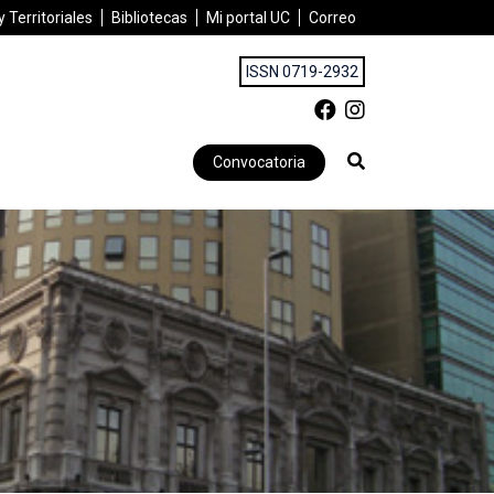
 Territoriales
Bibliotecas
Mi portal UC
Correo
ISSN 0719-2932
Convocatoria
tidad y el futuro de las ciudades»