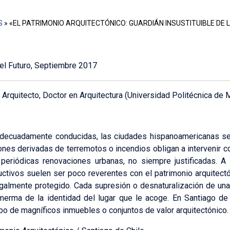
S
»
«EL PATRIMONIO ARQUITECTÓNICO: GUARDIÁN INSUSTITUIBLE DE L
el Futuro, Septiembre 2017
;
Arquitecto, Doctor en Arquitectura (Universidad Politécnica de M
adecuadamente conducidas, las ciudades hispanoamericanas s
iones derivadas de terremotos o incendios obligan a intervenir 
periódicas renovaciones urbanas, no siempre justificadas. A 
ctivos suelen ser poco reverentes con el patrimonio arquitect
legalmente protegido. Cada supresión o desnaturalización de un
merma de la identidad del lugar que le acoge. En Santiago de 
ibo de magníficos inmuebles o conjuntos de valor arquitectónico.