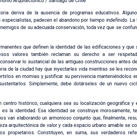
monio Arquitectónico / Santiago de Chile
oria deriva de la ausencia de programas educativos. Algu
s especialistas, padecen el abandono por tiempo indefinido. La f
enemigos de su adecuada conservación, toda vez que se confund
rmanentes que definen la identidad de las edificaciones y que 
esos valores también reclaman su derecho a ser respetad
a conservar lo sustancial de las antiguas construcciones antes d
toria de la ciudad hay que inyectarles vida mientras se les reco
vertirlos en momias y justificar su pervivencia manteniéndolos
stentarlos. Simplemente, debe dotárseles de un nuevo ciclo
 centro histórico, cualquiera sea su localización geográfica 
n, es la identidad. Esa identidad se construye morosamente, t
cios van elaborando un armonioso conjunto que, finalmente, res
eza arquitectónica de valor y cada espacio urbano amable se co
os propietarios. Constituyen, en suma, sus verdaderos ref