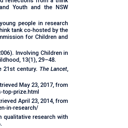
d reflections from a think
n and Youth and the NSW
 young people in research
hink tank co-hosted by the
mmission for Children and
(2006). Involving Children in
ldhood, 13(1), 29–48.
he 21st century.
The Lancet
,
trieved May 23, 2017, from
-top-prize.html
rieved April 23, 2014, from
en-in-research/
n qualitative research with
.