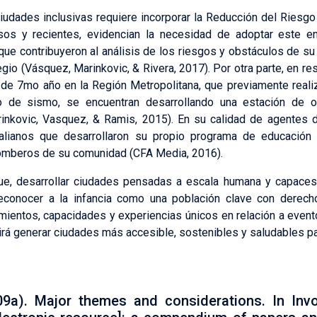
 ciudades inclusivas requiere incorporar la Reducción del Ries
os y recientes, evidencian la necesidad de adoptar este e
ue contribuyeron al análisis de los riesgos y obstáculos de su
gio (Vásquez, Marinkovic, & Rivera, 2017). Por otra parte, en re
de 7mo año en la Región Metropolitana, que previamente reali
 de sismo, se encuentran desarrollando una estación de o
rinkovic, Vasquez, & Ramis, 2015). En su calidad de agentes d
ralianos que desarrollaron su propio programa de educación 
 Bomberos de su comunidad (CFA Media, 2016).
que, desarrollar ciudades pensadas a escala humana y capaces
a reconocer a la infancia como una población clave con derech
imientos, capacidades y experiencias únicos en relación a even
irá generar ciudades más accesible, sostenibles y saludables pa
9a). Major themes and considerations. In Invo