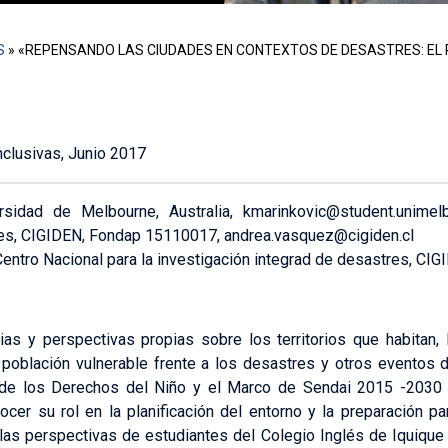
S
»
«REPENSANDO LAS CIUDADES EN CONTEXTOS DE DESASTRES: EL 
clusivas, Junio 2017
ersidad de Melbourne, Australia, kmarinkovic@student.unimel
res, CIGIDEN, Fondap 15110017, andrea.vasquez@cigiden.cl
Centro Nacional para la investigación integrad de desastres, C
ias y perspectivas propias sobre los territorios que habitan,
población vulnerable frente a los desastres y otros eventos d
 de los Derechos del Niño y el Marco de Sendai 2015 -2030 
cer su rol en la planificación del entorno y la preparación p
as perspectivas de estudiantes del Colegio Inglés de Iquique