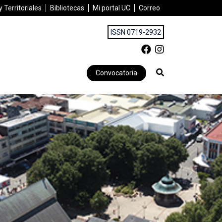
 Territoriales
Bibliotecas
Mi portal UC
Correo
ISSN 0719-2932
Convocatoria
e los niños/as en la preparación ante eventos extremos en con