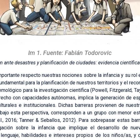
Im 1. Fuente: Fabián Todorovic
ón ante desastres y planificación de ciudades: evidencia científica
portante respecto nuestras nociones sobre la infancia y su rol e
ndamental para la planificación de nuestros territorios y el r
emológico para la investigación científica (Powell, Fitzgerald, T
echo con capacidades autónomas, implica la generación de espa
lturales e institucionales. Dichas barreras provienen de nuestra
 bajo esta perspectiva, corresponden a un grupo con menor est
al., 2016; Tanner & Seballos, 2012). Para sobrepasar estas bar
gación sobre la infancia que implique el desarrollo de nu
 lenguaje, habilidades e intereses propios de los niños/as, y 