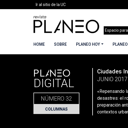
Ir al sitio de la UC
Espacio para
HOME
SOBRE
PLANEO HOY
PLANEO
PLANEO
Ciudades In
Portada
»
Planeo Hoy
»
Secciones
»
Columnas
JUNIO 2017
DIGITAL
«Repensando la
NÚMERO 32
desastres: el r
preparación an
COLUMNAS
contextos urba