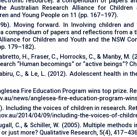
electronic resource]: a compendium of papers an
he Australian Research Alliance for Childre
ren and Young People on 11 (pp. 167–197).
b). Moving forward. In Involving children and
: a compendium of papers and reflections from a t
Alliance for Children and Youth and the NSW Co
pp. 179–182).
alabretto, H., Fraser, C., Horrocks, C., & Manby, M. 
search “Human becomings” or “active beings”? Chi
Kabiru, C., & Le, L. (2012). Adolescent health in t
glesea Fire Education Program wins top prize. Re
ov.au/news/anglesea-fire-education-program-wins
 Including the voices of children in research. Ret
gov.au/2014/04/09/including-the-voices-of-childr
gall, C., & Schiller, W. (2005). Multiple methods i
 or just more? Qualitative Research, 5(4), 417–436