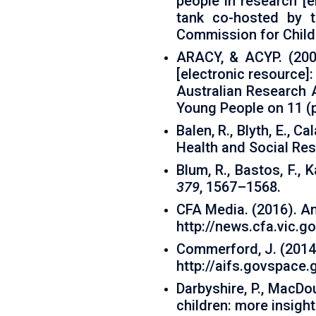
people in research [
tank co-hosted by t
Commission for Child
ARACY, & ACYP. (2009
[electronic resource]
Australian Research 
Young People on 11 (
Balen, R., Blyth, E., C
Health and Social Re
Blum, R., Bastos, F., 
379
, 1567–1568.
CFA Media. (2016). An
http://news.cfa.vic.g
Commerford, J. (2014).
http://aifs.govspace.
Darbyshire, P., MacDou
children: more insight