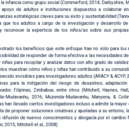
 la infancia como grupo social (Commerford, 2014; Darbyshire, Ma
 apoyo de adultos e instituciones dispuestos a colaborar en
alianzas estratégicas claves para su éxito y sustentabilidad (Tann
que los adultos a cargo de la investigación y desarrollo de
 reconocer la experticia de los niños/as sobre sus propias 
strado los beneficios que este enfoque trae no sólo para los n
osibilidad de responder de forma efectiva a las necesidades de 
 niñas para recopilar y analizar datos con alto grado de valide
los muestran cómo niños y niñas han contribuido a su comunid
necido invisibles para investigadores adultos (ARACY & ACYP, 
tivas para la mitigación del riesgo de desastres, adaptación 
dor, Filipinas, Zimbabue, entre otros (Mitchell, Haynes, Hall
da-Mudavanhu, 2016; Muzenda-Mudavanhu, Manyena, & Collins
as han llevado ciertos investigadores incluso a admitir la mayor
ata de proponer soluciones creativas y ajustadas a su entorno, 
la difusión de nuevos conocimientos y abogacía por el cambio
, 2015; Mitchell et al., 2008).