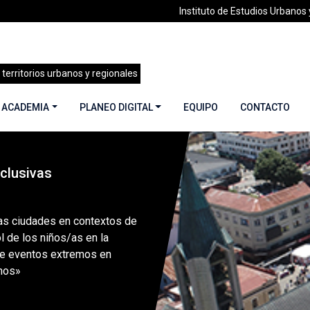
Instituto de Estudios Urbanos y
 territorios urbanos y regionales
 ACADEMIA
PLANEO DIGITAL
EQUIPO
CONTACTO
clusivas
»
«Repensando las ciudades en contextos de desastres: el rol d
s ciudades en contextos de
ol de los niños/as en la
te eventos extremos en
nos»