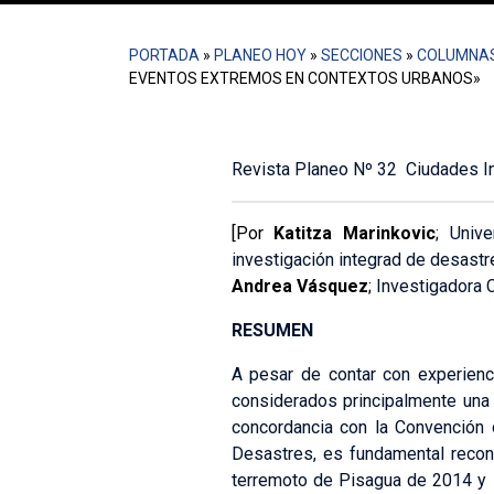
PORTADA
»
PLANEO HOY
»
SECCIONES
»
COLUMNA
EVENTOS EXTREMOS EN CONTEXTOS URBANOS»
Revista Planeo Nº 32 Ciudades In
[Por
Katitza Marinkovic
; Univ
investigación integrad de desast
Andrea Vásquez
;
Investigadora 
RESUMEN
A pesar de contar con experienc
considerados principalmente una 
concordancia con la Convención
Desastres, es fundamental recono
terremoto de Pisagua de 2014 y l