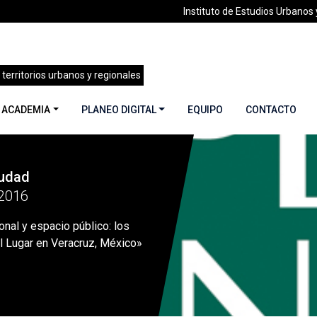
Instituto de Estudios Urbanos y
 territorios urbanos y regionales
 ACADEMIA
PLANEO DIGITAL
EQUIPO
CONTACTO
iudad
ademia
»
Patrimonio y Transformaciones Sociales y Culturales
2016
onal y espacio público: los
l Lugar en Veracruz, México»