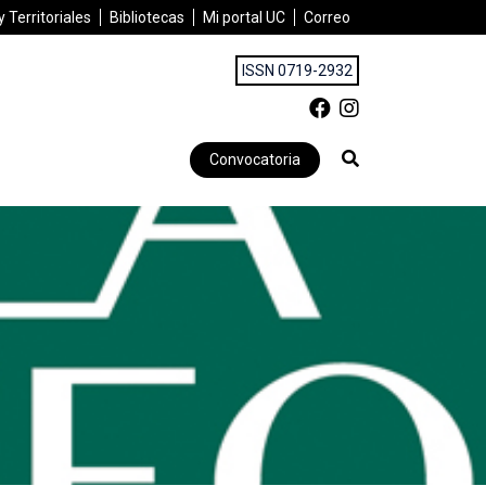
 Territoriales
Bibliotecas
Mi portal UC
Correo
ISSN 0719-2932
Convocatoria
»
«Música tradicional y espacio público: los significados del Lug