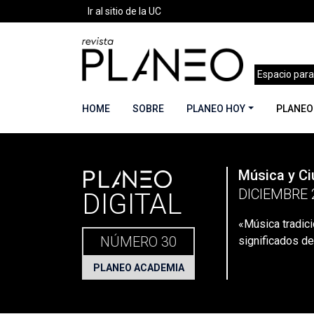
Ir al sitio de la UC
Espacio para
HOME
SOBRE
PLANEO HOY
PLANEO
PLANEO
Música y C
Portada
»
Planeo Hoy
»
Secciones
»
Planeo Ac
DICIEMBRE 
DIGITAL
«Música tradici
NÚMERO 30
significados de
PLANEO ACADEMIA