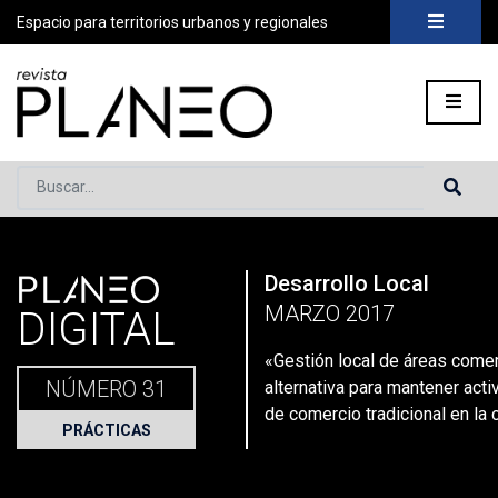
Espacio para territorios urbanos y regionales
Buscar...
PLANEO
Desarrollo Local
Portada
»
Planeo Hoy
»
Planeo Digital
»
PLANEO 31| Desarrol
MARZO 2017
DIGITAL
«Gestión local de áreas comer
NÚMERO 31
alternativa para mantener act
de comercio tradicional en la 
PRÁCTICAS