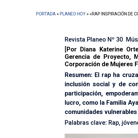
PORTADA
»
PLANEO HOY
»
«RAP INSPIRACIÓN DE C
Revista Planeo Nº 30 Músi
[
Por Diana Katerine Ort
Gerencia de Proyecto, M
Corporación de Mujeres F
Resumen: El rap ha cruz
inclusión social y de co
participación, empodera
lucro, como la Familia Aya
comunidades vulnerables q
Palabras clave: Rap, jóve