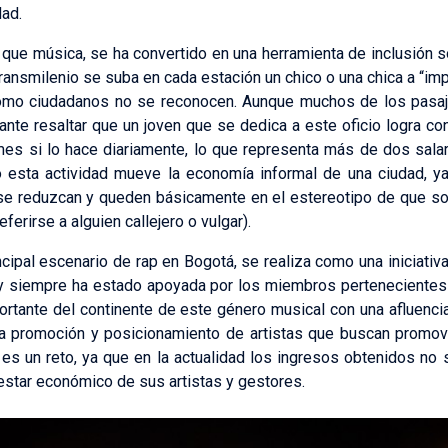
dad.
 que música, se ha convertido en una herramienta de inclusión s
ansmilenio se suba en cada estación un chico o una chica a “impr
 como ciudadanos no se reconocen. Aunque muchos de los pasa
ante resaltar que un joven que se dedica a este oficio logra 
 mes si lo hace diariamente, lo que representa más de dos sal
esta actividad mueve la economía informal de una ciudad, ya
se reduzcan y queden básicamente en el estereotipo de que son
erirse a alguien callejero o vulgar).
ncipal escenario de rap en Bogotá, se realiza como una iniciativa 
 y siempre ha estado apoyada por los miembros pertenecientes 
portante del continente de este género musical con una afluenc
 la promoción y posicionamiento de artistas que buscan promove
o es un reto, ya que en la actualidad los ingresos obtenidos no 
enestar económico de sus artistas y gestores.