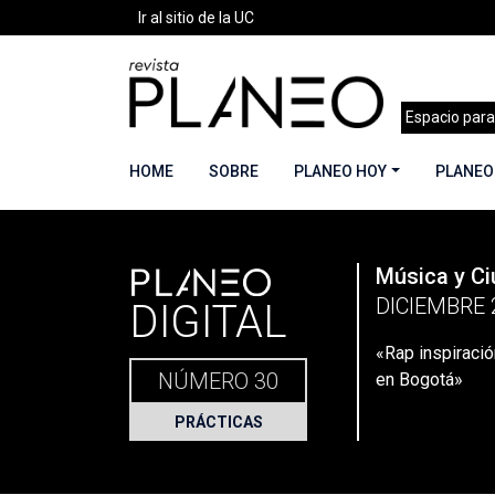
Ir al sitio de la UC
Espacio para
HOME
SOBRE
PLANEO HOY
PLANEO
PLANEO
Música y C
Portada
»
Planeo Hoy
»
«Rap inspiración de ciu
DICIEMBRE 
DIGITAL
«Rap inspiració
NÚMERO 30
en Bogotá»
PRÁCTICAS