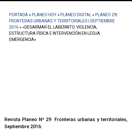
PORTADA
»
PLANEO HOY
»
PLANEO DIGITAL
»
PLANEO 29|
FRONTERAS URBANAS Y TERRITORIALES | SEPTIEMBRE
2016
»
«DESARMAR EL LABERINTO. VIOLENCIA,
ESTRUCTURA FÍSICA E INTERVENCIÓN EN LEGUA
EMERGENCIA»
¿La Legua realmente tiene una estructura física
particular que explica la violencia que se da en su
territorio? Apoyado de algunos conceptos teóricos,
pero principalmente a partir de múltiples entrevistas con
pobladores y una exhastiva revisión de antecedentes y
fuentes secundarias, lo que hace Lin en este texto es
justamente “Desarmar el Laberinto”.
Revista Planeo Nº 29 Fronteras urbanas y territoriales,
Septiembre 2016.