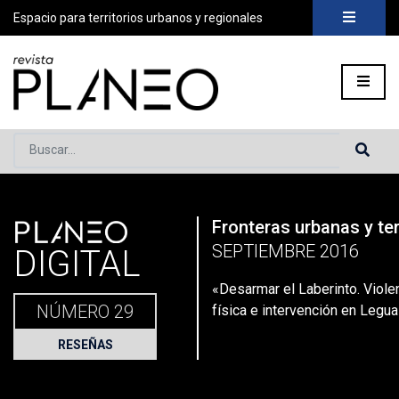
Espacio para territorios urbanos y regionales
Buscar...
PLANEO
Fronteras urbanas y ter
Portada
»
Planeo Hoy
»
Planeo Digital
»
PLANEO 29| Fronteras
SEPTIEMBRE 2016
DIGITAL
«Desarmar el Laberinto. Violen
NÚMERO 29
física e intervención en Legu
RESEÑAS