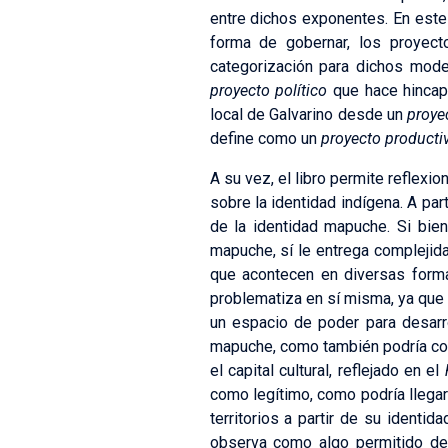
entre dichos exponentes. En este 
forma de gobernar, los proyect
categorización para dichos mode
proyecto político
que hace hincapi
local de Galvarino desde un
proyec
define como un
proyecto producti
A su vez, el libro permite reflexio
sobre la identidad indígena. A pa
de la identidad mapuche. Si bien
mapuche, sí le entrega complejidad
que acontecen en diversas form
problematiza en sí misma, ya que 
un espacio de poder para desarrol
mapuche, como también podría conc
el capital cultural, reflejado en el
como legítimo, como podría llegar a
territorios a partir de su identida
observa como algo permitido dent