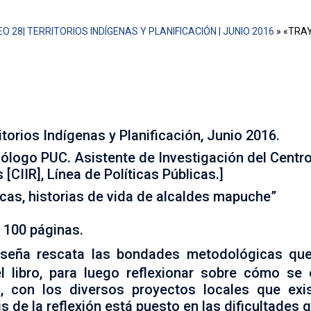
O 28| TERRITORIOS INDÍGENAS Y PLANIFICACIÓN | JUNIO 2016
»
«TRAY
ográfica de tres alcaldes mapuches se nos invita a reflexio
, Puerto Saavedra y Tirúa
torios Indígenas y Planificación, Junio 2016.
ólogo PUC. Asistente de Investigación del Centr
 [CIIR], Línea de Políticas Públicas.]
ticas, historias de vida de alcaldes mapuche”
; 100 páginas.
eseña rescata las bondades metodológicas que 
el libro, para luego reflexionar sobre cómo se
s, con los diversos proyectos locales que exis
s de la reflexión está puesto en las dificultades q