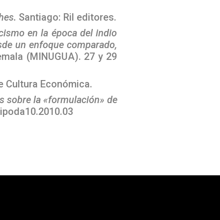
ches
.
Santiago: Ril editores.
acismo en la época del indio
sde un enfoque comparado,
temala (MINUGUA). 27 y 29
e Cultura Económica.
nes sobre la «formulación» de
ntipoda10.2010.03