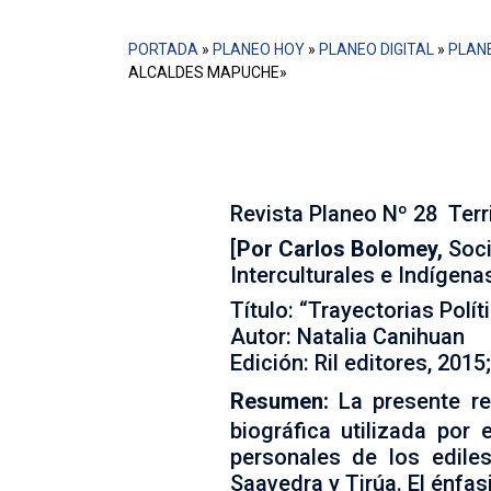
PORTADA
»
PLANEO HOY
»
PLANEO DIGITAL
»
PLANE
ALCALDES MAPUCHE»
A través de la investigación bi
locales que existen en Galvarino
Revista Planeo Nº 28 Terri
[
Por Carlos Bolomey,
Soci
Interculturales e Indígenas
Título: “Trayectorias Polí
Autor: Natalia Canihuan
Edición: Ril editores, 2015
Resumen:
La presente r
biográfica utilizada por 
personales de los edile
Saavedra y Tirúa. El énfasi