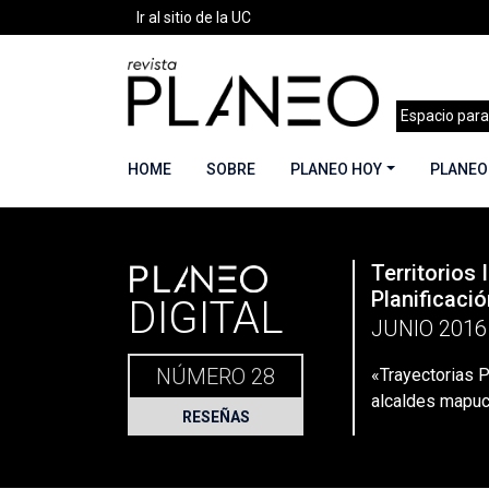
Ir al sitio de la UC
Espacio para
HOME
SOBRE
PLANEO HOY
PLANEO
PLANEO
Territorios 
Portada
»
Planeo Hoy
»
Planeo Digital
»
PLANEO 
Planificació
DIGITAL
JUNIO 2016
NÚMERO 28
«Trayectorias P
alcaldes mapu
RESEÑAS