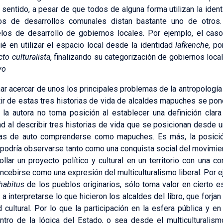
sentido, a pesar de que todos de alguna forma utilizan la ident
os de desarrollos comunales distan bastante uno de otros.
los de desarrollo de gobiernos locales. Por ejemplo, el caso
é en utilizar el espacio local desde la identidad
lafkenche
, po
to culturalista
, finalizando su categorización de gobiernos loca
vo
nar acercar de unos los principales problemas de la antropología e
rtir de estas tres historias de vida de alcaldes mapuches se pon
 la autora no toma posición al establecer una definición clar
 al describir tres historias de vida que se posicionan desde una
as de auto comprenderse como mapuches. Es más, la posici
podría observarse tanto como una conquista social del movimie
lar un proyecto político y cultural en un territorio con una c
ebirse como una expresión del multiculturalismo liberal. Por 
habitus
de los pueblos originarios, sólo toma valor en cierto 
 interpretarse lo que hicieron los alcaldes del libro, que forjan
d cultural. Por lo que la participación en la esfera pública y en 
ro de la lógica del Estado, o sea desde el multiculturalismo 