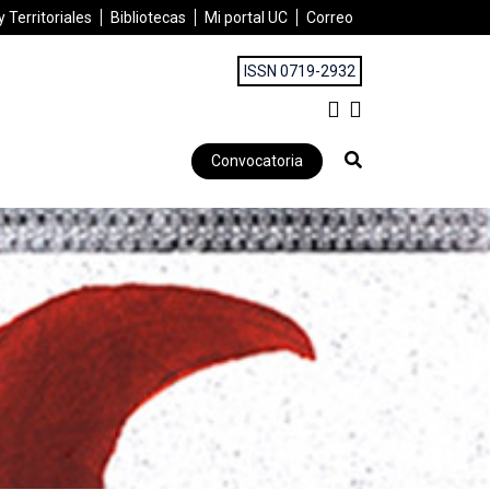
 Territoriales
Bibliotecas
Mi portal UC
Correo
ISSN 0719-2932
Convocatoria
ctorias Políticas, historias de vida de alcaldes mapuche»