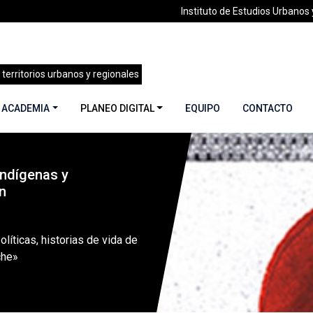
Instituto de Estudios Urbanos y
 territorios urbanos y regionales
 ACADEMIA
PLANEO DIGITAL
EQUIPO
CONTACTO
Indígenas y
28| Territorios Indígenas y Planificación | Junio 2016
»
«Traye
n
olíticas, historias de vida de
che»