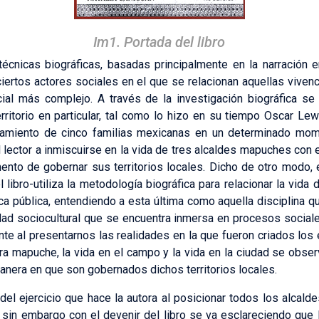
Im1. Portada del libro
écnicas biográficas, basadas principalmente en la narración 
ertos actores sociales en el que se relacionan aquellas viven
al más complejo. A través de la investigación biográfica s
rritorio en particular, tal como lo hizo en su tiempo Oscar L
onamiento de cinco familias mexicanas en un determinado mo
lector a inmiscuirse en la vida de tres alcaldes mapuches con e
ento de gobernar sus territorios locales. Dicho de otro modo,
l libro-utiliza la metodología biográfica para relacionar la vid
tica pública, entendiendo a esta última como aquella disciplina 
idad sociocultural que se encuentra inmersa en procesos social
te al presentarnos las realidades en la que fueron criados los e
a mapuche, la vida en el campo y la vida en la ciudad se obse
manera en que son gobernados dichos territorios locales.
 del ejercicio que hace la autora al posicionar todos los alcald
 sin embargo con el devenir del libro se va esclareciendo que l