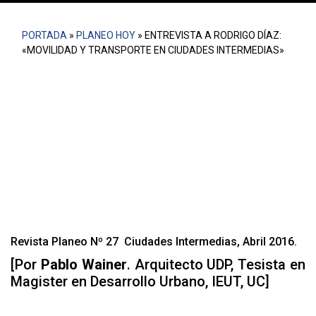
PORTADA
»
PLANEO HOY
»
ENTREVISTA A RODRIGO DÍAZ:
«MOVILIDAD Y TRANSPORTE EN CIUDADES INTERMEDIAS»
“Están dadas las condiciones para, a partir de
soluciones más baratas, poder dar un sistema de
transporte público digno. Es decir, que la gente no tenga
que ir apiñada, que haya condiciones para que se pueda
pedalear bien, de forma segura, distancias cortas, y
también que haya condiciones para que se pueda
caminar mejor”
Revista Planeo Nº 27 Ciudades Intermedias, Abril 2016.
[Por
Pablo Wainer
.
Arquitecto UDP, Tesista en
Magister en Desarrollo Urbano, IEUT, UC]