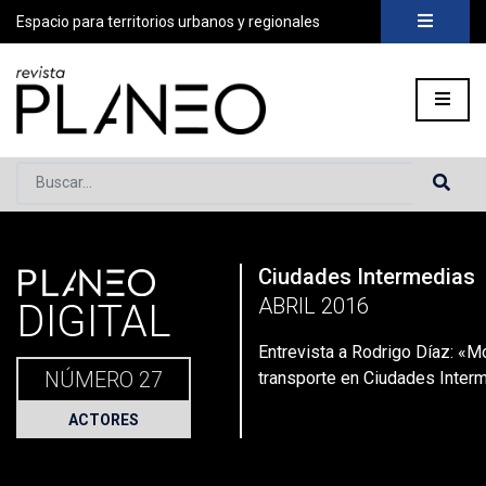
Espacio para territorios urbanos y regionales
Buscar...
PLANEO
Ciudades Intermedias
Portada
»
Planeo Hoy
»
Entrevista a Rodrigo Díaz: «Movilidad
ABRIL 2016
DIGITAL
Entrevista a Rodrigo Díaz: «Mo
NÚMERO 27
transporte en Ciudades Inter
ACTORES