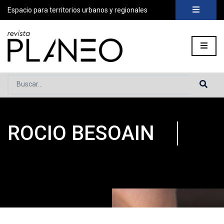
Espacio para territorios urbanos y regionales
Buscar...
ROCIO BESOAIN
Portada
»
Planeo Hoy
»
Rocio Besoain