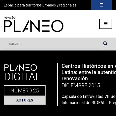
Espacio para territorios urbanos y regionales
Buscar...
PLANEO
Centros Históricos en
Portada
»
Planeo Hoy
»
Secciones
»
Actores
»
Cápsula de Ent
Latina: entre la autenti
DIGITAL
renovación
DICIEMBRE 2015
NÚMERO 25
Cápsula de Entrevistas VII Se
ACTORES
Internacional de RIDEAL | Pre