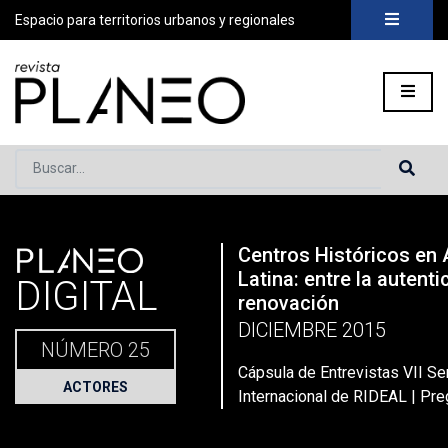
Espacio para territorios urbanos y regionales
Buscar...
PLANEO
Centros Históricos en
Portada
»
Planeo Hoy
»
Secciones
»
Actores
»
Cápsula de Ent
Latina: entre la autenti
DIGITAL
renovación
DICIEMBRE 2015
NÚMERO 25
Cápsula de Entrevistas VII Se
ACTORES
Internacional de RIDEAL | Pre