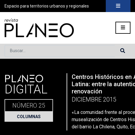
Espacio para territorios urbanos y regionales
Buscar...
PLANEO
Centros Históricos en
Portada
»
Planeo Hoy
»
Secciones
»
Columnas
»
«La comunida
Latina: entre la autenti
DIGITAL
renovación
DICIEMBRE 2015
NÚMERO 25
«La comunidad frente al proc
COLUMNAS
musealización de Centros Hist
del barrio La Chilena, Quito, E