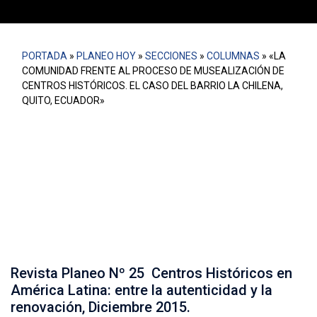
PORTADA
»
PLANEO HOY
»
SECCIONES
»
COLUMNAS
»
«LA
COMUNIDAD FRENTE AL PROCESO DE MUSEALIZACIÓN DE
CENTROS HISTÓRICOS. EL CASO DEL BARRIO LA CHILENA,
QUITO, ECUADOR»
La musealización del Centro Histórico patrimonial de Quito
deviene en la destrucción de los tejidos sociales que de él
subyace, a costa de la propensión al turismo.Revista Planeo
Nº 25 Centros Históricos en América Latina: entre la
autenticidad y la renovación, Diciembre 2015.
Revista Planeo Nº 25 Centros Históricos en
América Latina: entre la autenticidad y la
renovación, Diciembre 2015.