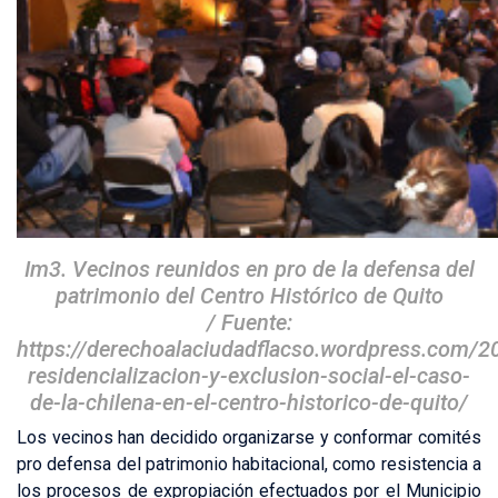
Im3. Vecinos reunidos en pro de la defensa del
patrimonio del Centro Histórico de Quito
/ Fuente:
https://derechoalaciudadflacso.wordpress.com/2
residencializacion-y-exclusion-social-el-caso-
de-la-chilena-en-el-centro-historico-de-quito/
Los vecinos han decidido organizarse y conformar comités
pro defensa del patrimonio habitacional, como resistencia a
los procesos de expropiación efectuados por el Municipio