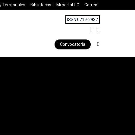
 Territoriales
Bibliotecas
Mi portal UC
Correo
ISSN 0719-2932
Convocatoria
d y la renovación | Diciembre 2015
»
«El Puerto de mis desamor