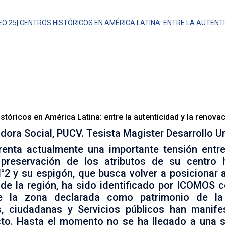
O 25| CENTROS HISTÓRICOS EN AMÉRICA LATINA: ENTRE LA AUTENTI
 una importante tensión entre el fortalecimiento de su activ
 histórico. El Proyecto de ampliación del Terminal N°2 y 
o de los puertos más importantes de la región, ha sido i
ervación de la zona declarada como patrimonio de la Humanid
tóricos en América Latina: entre la autenticidad y la renova
dora Social, PUCV. Tesista Magister Desarrollo U
enta actualmente una importante tensión entre
a preservación de los atributos de su centro h
°2 y su espigón, que busca volver a posicionar 
de la región, ha sido identificado por ICOMOS 
de la zona declarada como patrimonio de l
s, ciudadanas y Servicios públicos han manif
ecto. Hasta el momento no se ha llegado a una 