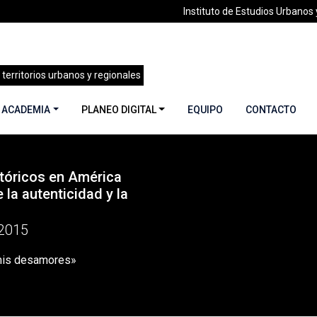
Instituto de Estudios Urbanos y
 territorios urbanos y regionales
 ACADEMIA
PLANEO DIGITAL
EQUIPO
CONTACTO
tóricos en América
25| Centros Históricos en América Latina: entre la autenticida
e la autenticidad y la
2015
mis desamores»