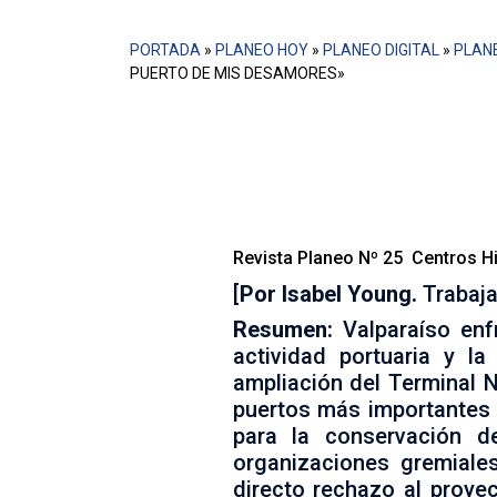
PORTADA
»
PLANEO HOY
»
PLANEO DIGITAL
»
PLANE
PUERTO DE MIS DESAMORES»
Valparaíso enfrenta actualmente
de los atributos de su centro
posicionar a Valparaíso dentr
importante riesgo para la cons
Revista Planeo Nº 25 Centros His
[
Por
Isabel Young.
Trabaja
Resumen:
Valparaíso enfr
actividad portuaria y l
ampliación del Terminal N
puertos más importantes 
para la conservación 
organizaciones gremiale
directo rechazo al proy