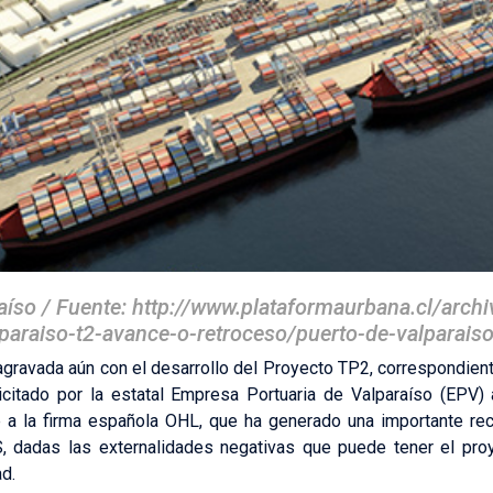
aíso / Fuente: http://www.plataformaurbana.cl/arc
paraiso-t2-avance-o-retroceso/puerto-de-valparais
agravada aún con el desarrollo del Proyecto TP2, correspondie
licitado por la estatal Empresa Portuaria de Valparaíso (EPV)
e a la firma española OHL, que ha generado una importante re
 dadas las externalidades negativas que puede tener el proye
d.