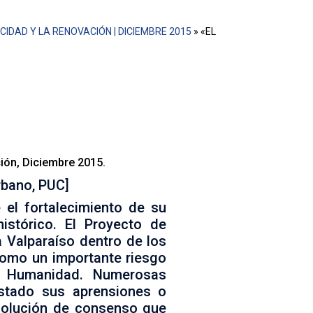
CIDAD Y LA RENOVACIÓN | DICIEMBRE 2015
»
«EL
idad portuaria y la preservación
su espigón, que busca volver a
dentificado por ICOMOS como un
ad.
ción, Diciembre 2015.
rbano, PUC]
 el fortalecimiento de su
istórico. El Proyecto de
a Valparaíso dentro de los
como un importante riesgo
a Humanidad. Numerosas
estado sus aprensiones o
solución de consenso que