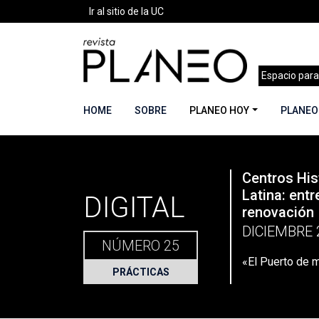
Ir al sitio de la UC
Espacio para
HOME
SOBRE
PLANEO HOY
PLANEO
PLANEO
Centros His
Portada
»
Planeo Hoy
»
Planeo Digital
»
PLANEO 
Latina: entr
DIGITAL
renovación
DICIEMBRE 
NÚMERO 25
«El Puerto de 
PRÁCTICAS