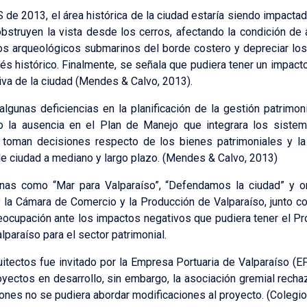
e 2013, el área histórica de la ciudad estaría siendo impacta
bstruyen la vista desde los cerros, afectando la condición de 
os arqueológicos submarinos del borde costero y depreciar los
és histórico. Finalmente, se señala que pudiera tener un impact
iva de la ciudad (Mendes & Calvo, 2013).
 algunas deficiencias en la planificación de la gestión patrimo
mo la ausencia en el Plan de Manejo que integrara los sistema
 toman decisiones respecto de los bienes patrimoniales y la f
de ciudad a mediano y largo plazo. (Mendes & Calvo, 2013)
anas como “Mar para Valparaíso”, “Defendamos la ciudad” y o
 la Cámara de Comercio y la Producción de Valparaíso, junto c
ocupación ante los impactos negativos que pudiera tener el Pr
paraíso para el sector patrimonial.
itectos fue invitado por la Empresa Portuaria de Valparaíso (E
royectos en desarrollo, sin embargo, la asociación gremial recha
iones no se pudiera abordar modificaciones al proyecto. (Colegio