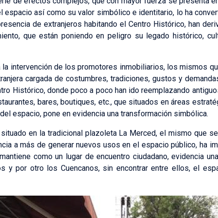
rie de efectos complejos, que con mayor fuerza se presenta en 
l espacio así como su valor simbólico e identitario, lo ha conver
resencia de extranjeros habitando el Centro Histórico, han de
ento, que están poniendo en peligro su legado histórico, cultu
a la intervención de los promotores inmobiliarios, los mismos qu
njera cargada de costumbres, tradiciones, gustos y demandas 
tro Histórico, donde poco a poco han ido reemplazando antiguo
taurantes, bares, boutiques, etc., que situados en áreas estrat
 del espacio, pone en evidencia una transformación simbólica.
 situado en la tradicional plazoleta La Merced, el mismo que se
encia a más de generar nuevos usos en el espacio público, ha i
e mantiene como un lugar de encuentro ciudadano, evidencia una
os y por otro los Cuencanos, sin encontrar entre ellos, el esp