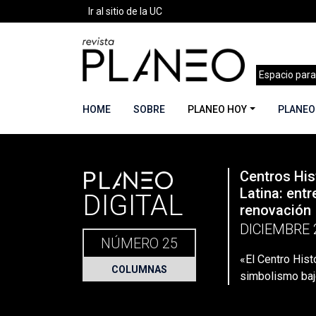
Ir al sitio de la UC
Espacio para
HOME
SOBRE
PLANEO HOY
PLANEO
PLANEO
Centros His
Portada
»
Planeo Hoy
»
Secciones
»
Columnas
Latina: entr
DIGITAL
renovación
DICIEMBRE 
NÚMERO 25
«El Centro Hist
COLUMNAS
simbolismo ba