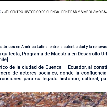
S
»
«EL CENTRO HISTÓRICO DE CUENCA. IDENTIDAD Y SIMBOLISMO B
d de Cuenca – Ecuador, al constituirse en el corazón de la 
luencia de sus intereses pueden traer consigo serias repercu
mente simbólico.
tóricos en América Latina: entre la autenticidad y la renova
rquitecta, Programa de Maestría en Desarrollo Urb
ile]
rico de la ciudad de Cuenca – Ecuador, al consti
úmero de actores sociales, donde la confluenci
rcusiones para su legado histórico, cultural, pa