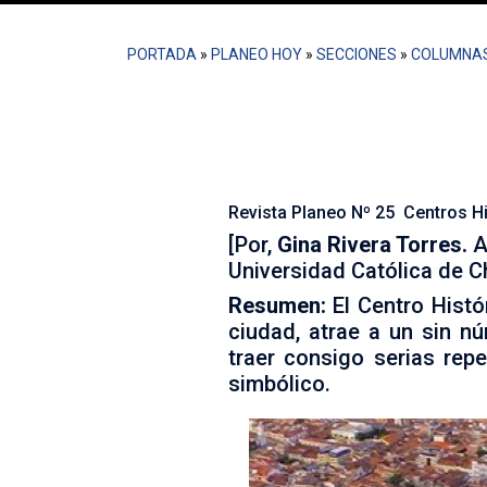
PORTADA
»
PLANEO HOY
»
SECCIONES
»
COLUMNA
El Centro Histórico de la ciuda
actores sociales, donde la conf
cultural, patrimonial y principal
Revista Planeo Nº 25 Centros His
[Por,
Gina Rivera Torres.
A
Universidad Católica de Ch
Resumen:
El Centro Histó
ciudad, atrae a un sin n
traer consigo serias repe
simbólico.