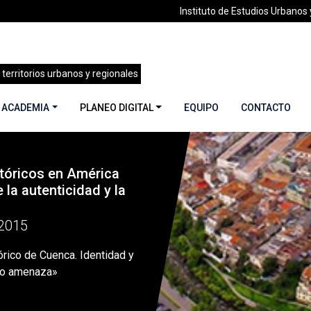
Instituto de Estudios Urbanos y
 territorios urbanos y regionales
 ACADEMIA
PLANEO DIGITAL
EQUIPO
CONTACTO
tóricos en América
»
«El Centro Histórico de Cuenca. Identidad y simbolismo bajo
e la autenticidad y la
2015
órico de Cuenca. Identidad y
jo amenaza»