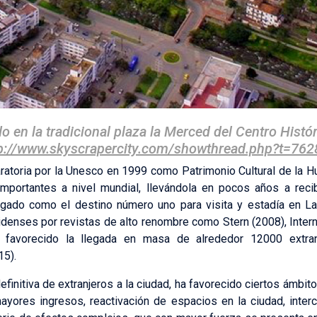
o en la tradicional plaza la Merced del Centro Histó
p://www.skyscrapercity.com/showthread.php?t=76
aratoria por la Unesco en 1999 como Patrimonio Cultural de la 
importantes a nivel mundial, llevándola en pocos años a reci
logado como el destino número uno para visita y estadía en La
idenses por revistas de alto renombre como Stern (2008), Intern
 favorecido la llegada en masa de alrededor 12000 extra
15).
efinitiva de extranjeros a la ciudad, ha favorecido ciertos ámbit
ores ingresos, reactivación de espacios en la ciudad, intercul