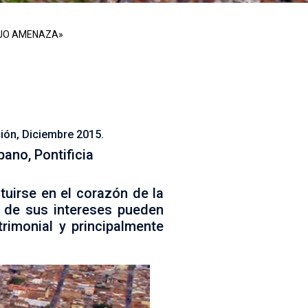
AJO AMENAZA»
ciudad, atrae a un sin número de
siones para su legado histórico,
ción, Diciembre 2015.
ano, Pontificia
tuirse en el corazón de la
a de sus intereses pueden
trimonial y principalmente