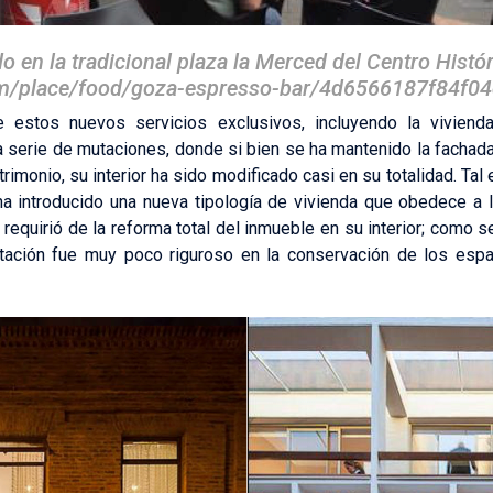
o en la tradicional plaza la Merced del Centro Histó
om/place/food/goza-espresso-bar/4d6566187f84f0
de estos nuevos servicios exclusivos, incluyendo la viviend
a serie de mutaciones, donde si bien se ha mantenido la fachad
imonio, su interior ha sido modificado casi en su totalidad. Tal 
ha introducido una nueva tipología de vivienda que obedece a 
 requirió de la reforma total del inmueble en su interior; como
litación fue muy poco riguroso en la conservación de los espac