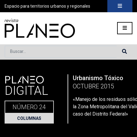
Espacio para territorios urbanos y regionales
Buscar...
PLANEO
Urbanismo Tóxico
Portada
»
Planeo Hoy
»
Secciones
»
Columnas
»
«Manejo de l
OCTUBRE 2015
DIGITAL
«Manejo de los residuos sóli
NÚMERO 24
la Zona Metropolitana del Vall
caso del Distrito Federal»
COLUMNAS