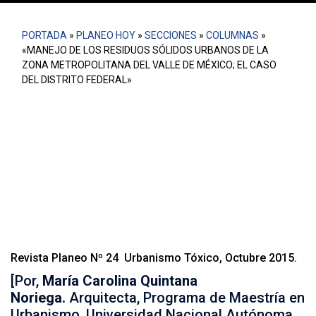
PORTADA
»
PLANEO HOY
»
SECCIONES
»
COLUMNAS
»
«MANEJO DE LOS RESIDUOS SÓLIDOS URBANOS DE LA
ZONA METROPOLITANA DEL VALLE DE MÉXICO; EL CASO
DEL DISTRITO FEDERAL»
Los territorios de disposición final de basura son
territorios en conflicto, la Ciudad de México se expone
como ejemplo aquí para vislumbrar la toxicidad
existente no solo en la ocupación del territorio sino en
las dinámicas políticas provocadas por la negociación
del espacio y la basura
Revista Planeo Nº 24 Urbanismo Tóxico, Octubre 2015.
[Por,
María Carolina Quintana
Noriega.
Arquitecta, Programa de Maestría en
Urbanismo, Universidad Nacional Autónoma