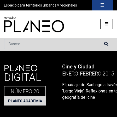
Espacio para territorios urbanos y regionales
Buscar...
PLANEO
Cine y Ciudad
Portada
»
Planeo Hoy
»
Planeo Digital
»
PLANEO 20 | Cine y C
ENERO-FEBRERO 2015
DIGITAL
El paisaje de Santiago a través
NÚMERO 20
‘Largo Viaje’: Reflexiones en t
geografía del cine
PLANEO ACADEMIA