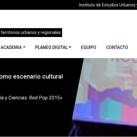
Instituto de Estudios Urbanos y
 territorios urbanos y regionales
 ACADEMIA
PLANEO DIGITAL
EQUIPO
CONTACTO
omo escenario cultural
 22| La ciudad como escenario cultural | Junio 2015
»
«Arte, T
gía y Ciencias: Red Pop 2015»