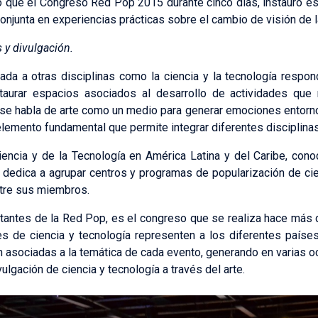
to que el Congreso Red Pop 2015 durante cinco días, instauró es
onjunta en experiencias prácticas sobre el cambio de visión de l
s y divulgación.
iada a otras disciplinas como la ciencia y la tecnología respo
staurar espacios asociados al desarrollo de actividades que 
 se habla de arte como un medio para generar emociones entorno 
lemento fundamental que permite integrar diferentes disciplinas
Ciencia y de la Tecnología en América Latina y del Caribe, c
se dedica a agrupar centros y programas de popularización de ci
entre sus miembros.
tantes de la Red Pop, es el congreso que se realiza hace más 
es de ciencia y tecnología representen a los diferentes país
 asociadas a la temática de cada evento, generando en varias o
ulgación de ciencia y tecnología a través del arte.