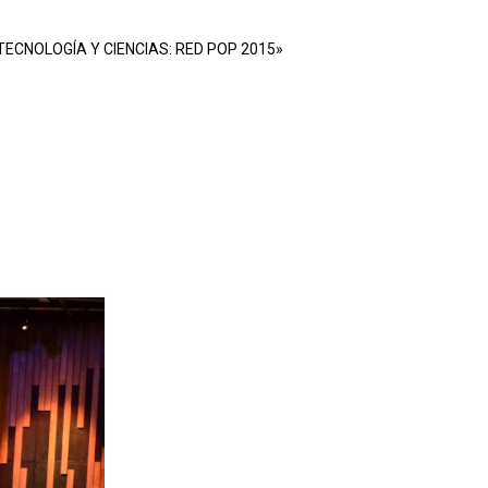
TECNOLOGÍA Y CIENCIAS: RED POP 2015»
a y tecnología a través del arte
e a esto es importante encontrar
pensamiento que comúnmente las
o días, instauró este año en la
sobre el cambio de visión de las