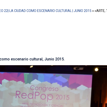
O 22| LA CIUDAD COMO ESCENARIO CULTURAL | JUNIO 2015
»
«ARTE, 
 esparcimiento urbano que conlleve la divulgación de cienci
e desarrolla en instituciones asociadas a educación, frent
cias exactas, sociales y al arte como un solo elemento, 
ción. Es por esto que el Congreso Red Pop 2015 durante cinc
ara contribuir de forma conjunta en experiencias prácticas 
como escenario cultural, Junio 2015.