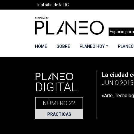
Ir al sitio de la UC
Espacio para
HOME
SOBRE
PLANEO HOY
PLANEO
PLANEO
La ciudad c
Portada
»
Planeo Hoy
»
Planeo Digital
»
PLANEO
JUNIO 2015
DIGITAL
«Arte, Tecnolo
NÚMERO 22
PRÁCTICAS