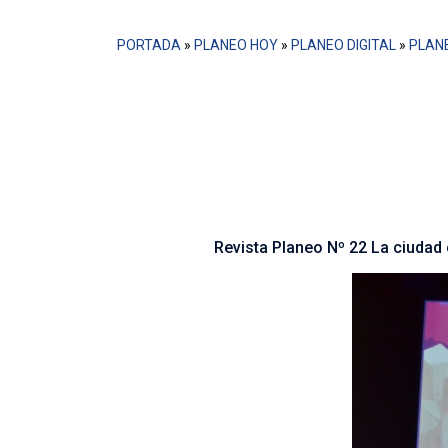
PORTADA
»
PLANEO HOY
»
PLANEO DIGITAL
»
PLANE
Encontrar momentos y lugares de
son escaso, muchas veces esto s
un punto común entre las cien
personas no encuentran la rela
ciudad de Medellín el espacio p
ciencias en general.
Revista Planeo Nº 22 La ciudad 