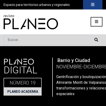
Espacio para territorios urbanos y regionales
Buscar...
PLANEO
Barrio y Ciudad
Portada
»
Planeo Hoy
»
Planeo Digital
»
PLANEO 19 | Barrio y
NOVIEMBRE-DICIEMBRE
DIGITAL
Gentrificación y boutiquización
NÚMERO 19
Almirante Montt de Valparaíso
transformaciones y relacione
PLANEO ACADEMIA
espaciales