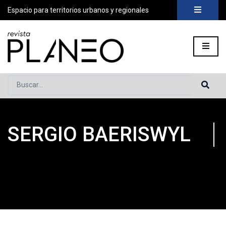
Espacio para territorios urbanos y regionales
Buscar...
SERGIO BAERISWYL
Portada
»
Planeo Hoy
»
Sergio Baeriswyl